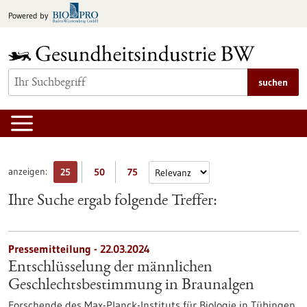
zum
Powered by
Inhalt
springen
suchen
anzeigen:
25
50
75
Ihre Suche ergab folgende Treffer:
Pressemitteilung - 22.03.2024
Entschlüsselung der männlichen
Geschlechtsbestimmung in Braunalgen
Forschende des Max-Planck-Instituts für Biologie in Tübingen