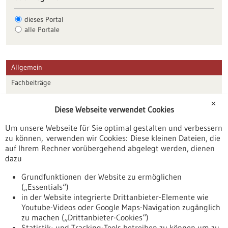
dieses Portal
alle Portale
Allgemein
Fachbeiträge
Förderungen
✕
Diese Webseite verwendet Cookies
Veranstaltungen
Um unsere Webseite für Sie optimal gestalten und verbessern
Erscheinungsdatum
zu können, verwenden wir Cookies: Diese kleinen Dateien, die
auf Ihrem Rechner vorübergehend abgelegt werden, dienen
dazu
zurücksetzen
Grundfunktionen der Website zu ermöglichen
(„Essentials“)
anzeigen
in der Website integrierte Drittanbieter-Elemente wie
Youtube-Videos oder Google Maps-Navigation zugänglich
zu machen („Drittanbieter-Cookies“)
Statistik- und Tracking-Tools betreiben zu können um zu