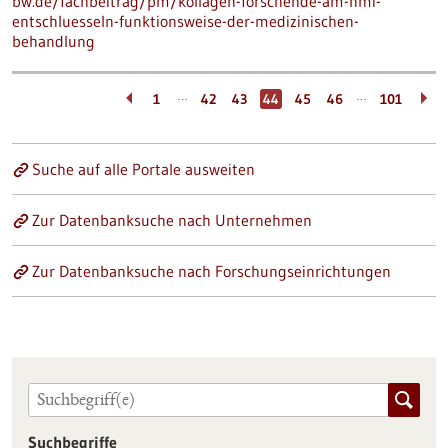
bw.de/fachbeitrag/pm/kollagen-forschende-am-nmi-
entschluesseln-funktionsweise-der-medizinischen-
behandlung
…
…
1
42
43
44
45
46
101
Suche auf alle Portale ausweiten
Zur Datenbanksuche nach Unternehmen
Zur Datenbanksuche nach Forschungseinrichtungen
Suchbegriffe