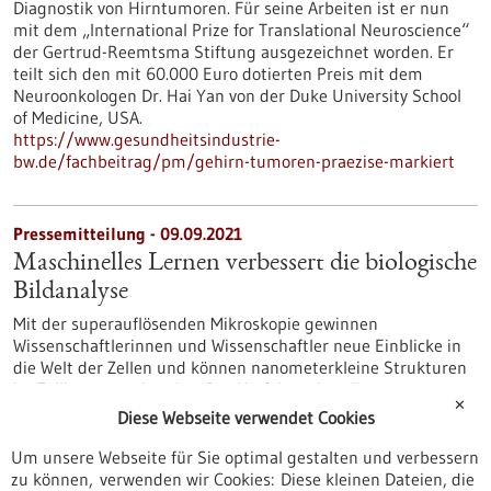
Diagnostik von Hirntumoren. Für seine Arbeiten ist er nun
mit dem „International Prize for Translational Neuroscience“
der Gertrud-Reemtsma Stiftung ausgezeichnet worden. Er
teilt sich den mit 60.000 Euro dotierten Preis mit dem
Neuroonkologen Dr. Hai Yan von der Duke University School
of Medicine, USA.
https://www.gesundheitsindustrie-
bw.de/fachbeitrag/pm/gehirn-tumoren-praezise-markiert
Pressemitteilung - 09.09.2021
Maschinelles Lernen verbessert die biologische
Bildanalyse
Mit der superauflösenden Mikroskopie gewinnen
Wissenschaftlerinnen und Wissenschaftler neue Einblicke in
die Welt der Zellen und können nanometerkleine Strukturen
im Zellinneren erkunden. Das Verfahren hat die
✕
Lichtmikroskopie revolutioniert und seinen Erfindern 2014
Diese Webseite verwendet Cookies
den Nobelpreis für Chemie eingebracht. Tübinger KI-Forscher
haben in einem internationalen Projekt einen Algorithmus
Um unsere Webseite für Sie optimal gestalten und verbessern
entwickelt, der diese Technologie wesentlich beschleunigt.
zu können, verwenden wir Cookies: Diese kleinen Dateien, die