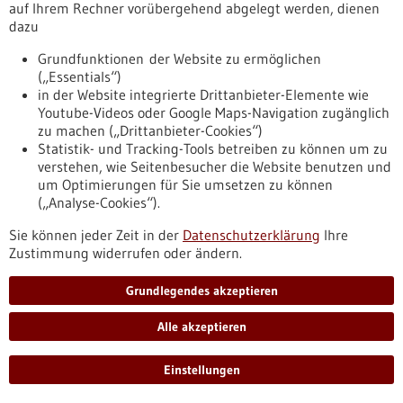
https://www.gesundheitsindustrie-
auf Ihrem Rechner vorübergehend abgelegt werden, dienen
bw.de/fachbeitrag/pm/maschinelles-lernen-verbessert-die-
dazu
biologische-bildanalyse
Grundfunktionen der Website zu ermöglichen
(„Essentials“)
in der Website integrierte Drittanbieter-Elemente wie
BIOPRO-Podcast Folge 2 - 08.09.2021
Youtube-Videos oder Google Maps-Navigation zugänglich
zu machen („Drittanbieter-Cookies“)
Statistik- und Tracking-Tools betreiben zu können um zu
verstehen, wie Seitenbesucher die Website benutzen und
um Optimierungen für Sie umsetzen zu können
(„Analyse-Cookies“).
Sie können jeder Zeit in der
Datenschutzerklärung
Ihre
Zustimmung widerrufen oder ändern.
Wie immun bin ich? Das neue Testverfahren
Grundlegendes akzeptieren
von BioCopy
In unserer zweiten Folge im BIOPRO-Podcast stellen wir Ihnen
Alle akzeptieren
ein neues, innovatives Verfahren der Firma BioCopy vor, mit
dem schnell und einfach der Stand der Immunität gegen
Einstellungen
Infektionskrankheiten ermittelt werden kann. Hören Sie dazu
das Interview mit Dr. Günter Roth, Gründer und