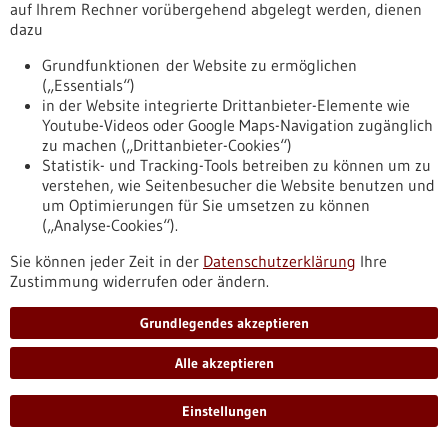
Herzmuskelentzündung, auch Myokarditis genannt, entdeckt.
auf Ihrem Rechner vorübergehend abgelegt werden, dienen
https://www.gesundheitsindustrie-
dazu
bw.de/fachbeitrag/pm/schluesselakteur-bei-viralen-
Grundfunktionen der Website zu ermöglichen
herzmuskelentzuendungen-gefunden
(„Essentials“)
in der Website integrierte Drittanbieter-Elemente wie
Youtube-Videos oder Google Maps-Navigation zugänglich
Pressemitteilung - 03.01.2024
zu machen („Drittanbieter-Cookies“)
Umprogrammierte Fettzellen unterstützen
Statistik- und Tracking-Tools betreiben zu können um zu
verstehen, wie Seitenbesucher die Website benutzen und
das Tumorwachstum
um Optimierungen für Sie umsetzen zu können
Mutationen des Tumorsuppressors p53 wirken nicht nur auf
(„Analyse-Cookies“).
die Krebszellen selbst wachstumsfördernd, sondern
beeinflussen auch die Zellen in der Mikroumgebung des
Sie können jeder Zeit in der
Datenschutzerklärung
Ihre
Tumors. Wissenschaftlerinnen und Wissenschaftler vom
Zustimmung widerrufen oder ändern.
israelischen Weizmann-Institut und vom Deutschen
Krebsforschungszentrum (DKFZ) zeigen nun, dass p53-
Grundlegendes akzeptieren
mutierte Brustkrebszellen der Maus Fettzellen
umprogrammieren.
Alle akzeptieren
https://www.gesundheitsindustrie-
bw.de/fachbeitrag/pm/umprogrammierte-fettzellen-
Einstellungen
unterstuetzen-das-tumorwachstum