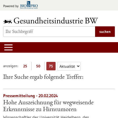
zum
Powered by
Inhalt
springen
suchen
anzeigen:
25
50
75
Ihre Suche ergab folgende Treffer:
Pressemitteilung - 20.02.2024
Hohe Auszeichnung für wegweisende
Erkenntnisse zu Hirntumoren
Wissenschaftler der Universität Heidelberg, des