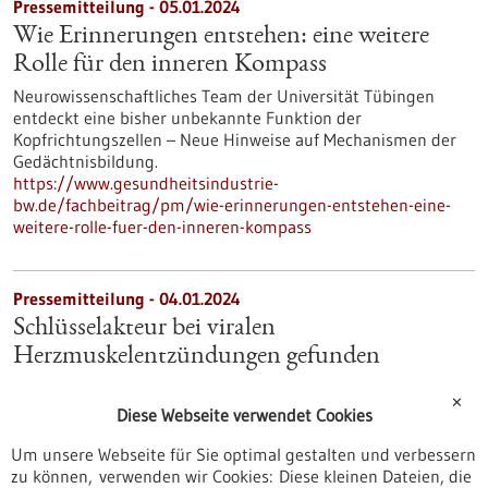
Pressemitteilung - 05.01.2024
Wie Erinnerungen entstehen: eine weitere
Rolle für den inneren Kompass
Neurowissenschaftliches Team der Universität Tübingen
entdeckt eine bisher unbekannte Funktion der
Kopfrichtungszellen – Neue Hinweise auf Mechanismen der
Gedächtnisbildung.
https://www.gesundheitsindustrie-
bw.de/fachbeitrag/pm/wie-erinnerungen-entstehen-eine-
weitere-rolle-fuer-den-inneren-kompass
Pressemitteilung - 04.01.2024
Schlüsselakteur bei viralen
Herzmuskelentzündungen gefunden
Eine schwerwiegende Folge einer Virusinfektion ist eine
✕
Herzmuskelentzündung. Diese kann langfristig die
Diese Webseite verwendet Cookies
Herzfunktion beeinträchtigen. In einer aktuellen Studie
haben Forscher*innen der Medizinischen Fakultät der
Um unsere Webseite für Sie optimal gestalten und verbessern
Universität Freiburg einen neuen Ansatz zur Behandlung der
zu können, verwenden wir Cookies: Diese kleinen Dateien, die