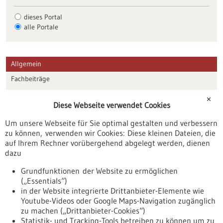
dieses Portal
alle Portale
Allgemein
Fachbeiträge
Förderungen
✕
Diese Webseite verwendet Cookies
Veranstaltungen
Um unsere Webseite für Sie optimal gestalten und verbessern
Erscheinungsdatum
zu können, verwenden wir Cookies: Diese kleinen Dateien, die
auf Ihrem Rechner vorübergehend abgelegt werden, dienen
dazu
zurücksetzen
Grundfunktionen der Website zu ermöglichen
(„Essentials“)
anzeigen
in der Website integrierte Drittanbieter-Elemente wie
Youtube-Videos oder Google Maps-Navigation zugänglich
zu machen („Drittanbieter-Cookies“)
Statistik- und Tracking-Tools betreiben zu können um zu