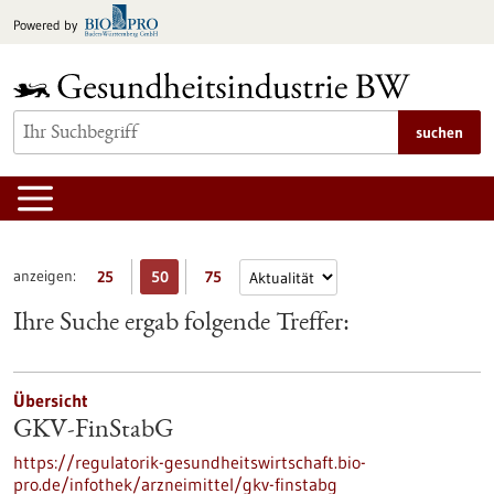
zum
Powered by
Inhalt
springen
suchen
anzeigen:
25
50
75
Ihre Suche ergab folgende Treffer:
Übersicht
GKV-FinStabG
https://regulatorik-gesundheitswirtschaft.bio-
pro.de/infothek/arzneimittel/gkv-finstabg