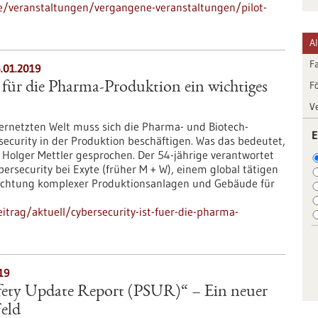
e/veranstaltungen/vergangene-veranstaltungen/pilot-
A
F
6.01.2019
F
t für die Pharma-Produktion ein wichtiges
V
ernetzten Welt muss sich die Pharma- und Biotech-
E
ecurity in der Produktion beschäftigen. Was das bedeutet,
 Holger Mettler gesprochen. Der 54-jährige verantwortet
rsecurity bei Exyte (früher M + W), einem global tätigen
ichtung komplexer Produktionsanlagen und Gebäude für
trag/aktuell/cybersecurity-ist-fuer-die-pharma-
19
afety Update Report (PSUR)“ – Ein neuer
Feld