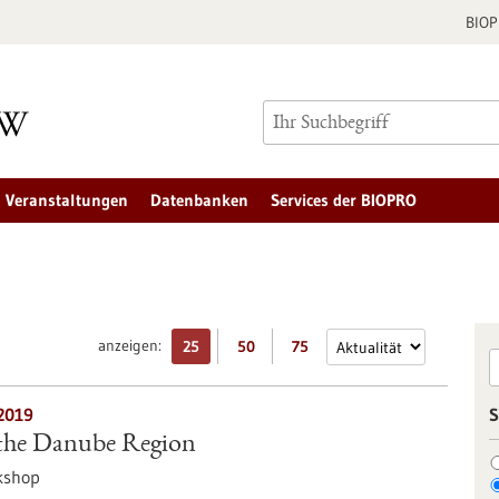
BIO
Veranstaltungen
Datenbanken
Services der BIOPRO
anzeigen:
25
50
75
2019
S
 the Danube Region
kshop