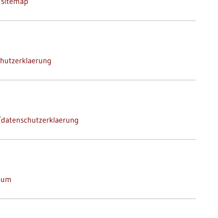
/sitemap
chutzerklaerung
/datenschutzerklaerung
ssum