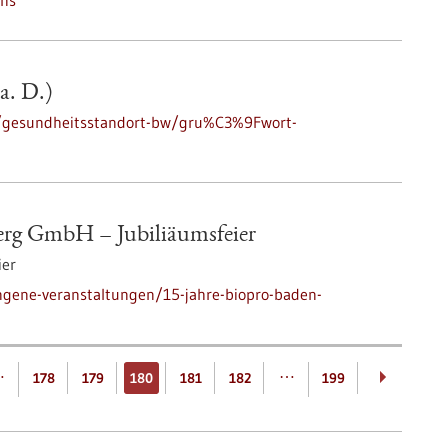
uns
a. D.)
e/gesundheitsstandort-bw/gru%C3%9Fwort-
rg GmbH – Jubiliäumsfeier
ier
ngene-veranstaltungen/15-jahre-biopro-baden-
…
…
178
179
180
181
182
199