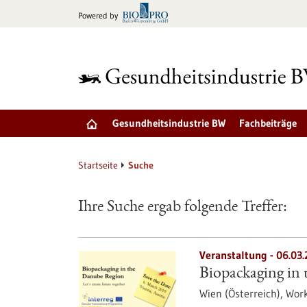
zum
Powered by
Inhalt
springen
Gesundheitsindustrie BW
Fachbeiträge
Startseite
Suche
Ihre Suche ergab folgende Treffer:
Veranstaltung -
06.03.
Biopackaging in
Wien (Österreich),
Wor