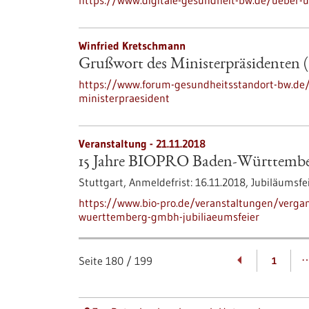
https://www.digitale-gesundheit-bw.de/ueber-
Winfried Kretschmann
Grußwort des Ministerpräsidenten (
https://www.forum-gesundheitsstandort-bw.d
ministerpraesident
Veranstaltung -
21.11.2018
15 Jahre BIOPRO Baden-Württembe
Stuttgart,
Anmeldefrist:
16.11.2018,
Jubiläumsfe
https://www.bio-pro.de/veranstaltungen/verga
wuerttemberg-gmbh-jubiliaeumsfeier
Seite
180
/
199
1