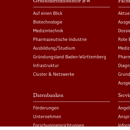
Gesundheitsindustrie BW
Fachb
Auf einen Blick
Aktue
Biotechnologie
Ausge
Medizintechnik
Dossi
Pharmazeutische Industrie
Rote 
Ausbildung/Studium
Mediz
Gründungsland Baden-Württemberg
Pharm
Infrastruktur
Diagn
Cluster & Netzwerke
Grund
Ausge
Datenbanken
Serv
Förderungen
Angeb
Unternehmen
Anspr
Forschungseinrichtungen
Infor