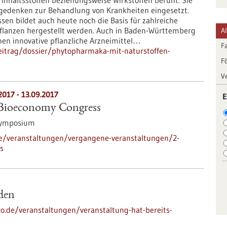
Inhaltsstoffen beziehungsweise Wirkstoffen beruht. Sie
gedenken zur Behandlung von Krankheiten eingesetzt.
ssen bildet auch heute noch die Basis für zahlreiche
 Pflanzen hergestellt werden. Auch in Baden-Württemberg
A
nen innovative pflanzliche Arzneimittel…
F
eitrag/dossier/phytopharmaka-mit-naturstoffen-
F
V
2017
-
13.09.2017
E
l Bioeconomy Congress
Symposium
de/veranstaltungen/vergangene-veranstaltungen/2-
s
nden
ro.de/veranstaltungen/veranstaltung-hat-bereits-