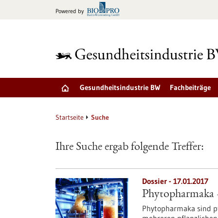
zum
Powered by
Inhalt
springen
Gesundheitsindustrie BW
Fachbeiträge
Startseite
Suche
Ihre Suche ergab folgende Treffer:
Dossier - 17.01.2017
Phytopharmaka –
Phytopharmaka sind pf