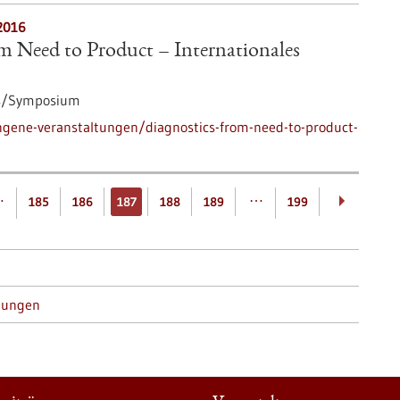
2016
m Need to Product – Internationales
s/Symposium
ngene-veranstaltungen/diagnostics-from-need-to-product-
…
…
185
186
187
188
189
199
tungen