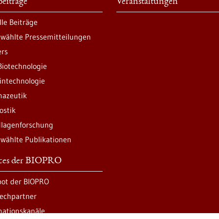
eiträge
Veranstaltungen
lle Beiträge
wählte Pressemitteilungen
ers
Biotechnologie
intechnologie
azeutik
ostik
lagenforschung
wählte Publikationen
ices der BIOPRO
ot der BIOPRO
echpartner
mationskanäle