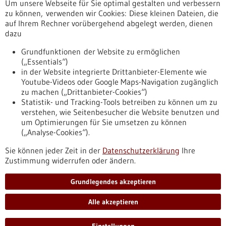
Um unsere Webseite für Sie optimal gestalten und verbessern
Erscheinungsdatum
zu können, verwenden wir Cookies: Diese kleinen Dateien, die
auf Ihrem Rechner vorübergehend abgelegt werden, dienen
dazu
zurücksetzen
Grundfunktionen der Website zu ermöglichen
(„Essentials“)
anzeigen
in der Website integrierte Drittanbieter-Elemente wie
Youtube-Videos oder Google Maps-Navigation zugänglich
zu machen („Drittanbieter-Cookies“)
Statistik- und Tracking-Tools betreiben zu können um zu
verstehen, wie Seitenbesucher die Website benutzen und
Nach oben
um Optimierungen für Sie umsetzen zu können
(„Analyse-Cookies“).
Sie können jeder Zeit in der
Datenschutzerklärung
Ihre
Informiert bleiben
Zustimmung widerrufen oder ändern.
Newsletter abonnieren
Grundlegendes akzeptieren
Alle akzeptieren
2026
©