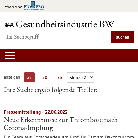
zum
Powered by
Inhalt
springen
suchen
anzeigen:
25
50
75
Ihre Suche ergab folgende Treffer:
Pressemitteilung - 22.06.2022
Neue Erkenntnisse zur Thrombose nach
Corona-Impfung
Ein Team aus Forschenden um Prof. Dr. Tamam Bakchoul vom