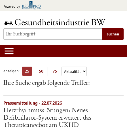
zum
Powered by
Inhalt
springen
suchen
anzeigen:
25
50
75
Ihre Suche ergab folgende Treffer:
Pressemitteilung - 22.07.2026
Herzrhythmusstörungen: Neues
Defibrillator-System erweitert das
Therapieangebot am UKHD