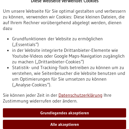
Diese Webseite verwendet Cookies
Veranstaltungen
Um unsere Webseite für Sie optimal gestalten und verbessern
Erscheinungsdatum
zu können, verwenden wir Cookies: Diese kleinen Dateien, die
auf Ihrem Rechner vorübergehend abgelegt werden, dienen
dazu
zurücksetzen
Grundfunktionen der Website zu ermöglichen
(„Essentials“)
anzeigen
in der Website integrierte Drittanbieter-Elemente wie
Youtube-Videos oder Google Maps-Navigation zugänglich
zu machen („Drittanbieter-Cookies“)
Statistik- und Tracking-Tools betreiben zu können um zu
verstehen, wie Seitenbesucher die Website benutzen und
Nach oben
um Optimierungen für Sie umsetzen zu können
(„Analyse-Cookies“).
Sie können jeder Zeit in der
Datenschutzerklärung
Ihre
Informiert bleiben
Zustimmung widerrufen oder ändern.
Newsletter abonnieren
Grundlegendes akzeptieren
Alle akzeptieren