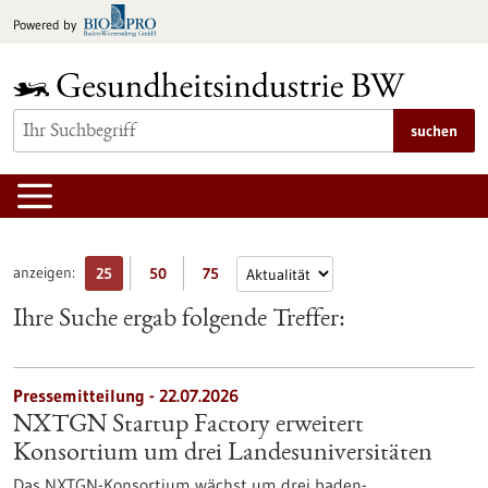
zum
Powered by
Inhalt
springen
suchen
anzeigen:
25
50
75
Ihre Suche ergab folgende Treffer:
Pressemitteilung - 22.07.2026
NXTGN Startup Factory erweitert
Konsortium um drei Landesuniversitäten
Das NXTGN-Konsortium wächst um drei baden-