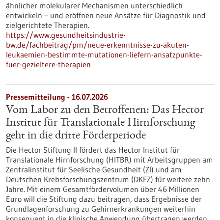
ähnlicher molekularer Mechanismen unterschiedlich
entwickeln – und eröffnen neue Ansätze für Diagnostik und
zielgerichtete Therapien.
https://www.gesundheitsindustrie-
bw.de/fachbeitrag/pm/neue-erkenntnisse-zu-akuten-
leukaemien-bestimmte-mutationen-liefern-ansatzpunkte-
fuer-gezieltere-therapien
Pressemitteilung - 16.07.2026
Vom Labor zu den Betroffenen: Das Hector
Institut für Translationale Hirnforschung
geht in die dritte Förderperiode
Die Hector Stiftung II fördert das Hector Institut für
Translationale Hirnforschung (HITBR) mit Arbeitsgruppen am
Zentralinstitut für Seelische Gesundheit (ZI) und am
Deutschen Krebsforschungszentrum (DKFZ) für weitere zehn
Jahre. Mit einem Gesamtfördervolumen über 46 Millionen
Euro will die Stiftung dazu beitragen, dass Ergebnisse der
Grundlagenforschung zu Gehirnerkrankungen weiterhin
konsequent in die klinische Anwendung übertragen werden.