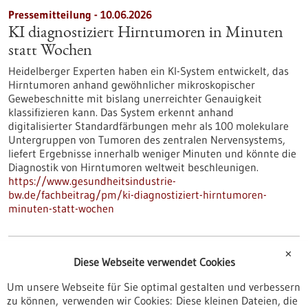
Pressemitteilung - 10.06.2026
KI diagnostiziert Hirntumoren in Minuten
statt Wochen
Heidelberger Experten haben ein KI-System entwickelt, das
Hirntumoren anhand gewöhnlicher mikroskopischer
Gewebeschnitte mit bislang unerreichter Genauigkeit
klassifizieren kann. Das System erkennt anhand
digitalisierter Standardfärbungen mehr als 100 molekulare
Untergruppen von Tumoren des zentralen Nervensystems,
liefert Ergebnisse innerhalb weniger Minuten und könnte die
Diagnostik von Hirntumoren weltweit beschleunigen.
https://www.gesundheitsindustrie-
bw.de/fachbeitrag/pm/ki-diagnostiziert-hirntumoren-
minuten-statt-wochen
Pressemitteilung - 09.06.2026
✕
Diese Webseite verwendet Cookies
Künstliche Intelligenz macht
Um unsere Webseite für Sie optimal gestalten und verbessern
patientenrelevante Therapieerfolge besser
zu können, verwenden wir Cookies: Diese kleinen Dateien, die