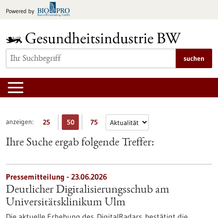
zum
Powered by
Inhalt
springen
suchen
anzeigen:
25
50
75
Ihre Suche ergab folgende Treffer:
Pressemitteilung - 23.06.2026
Deutlicher Digitalisierungsschub am
Universitätsklinikum Ulm
Die aktuelle Erhebung des DigitalRadars bestätigt die