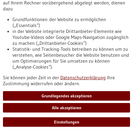
vorhersagbar
auf Ihrem Rechner vorübergehend abgelegt werden, dienen
dazu
Tübinger Forschende zeigen am Beispiel der Parkinson-
Therapie, wie KI Verbesserungen der Lebensqualität besser
Grundfunktionen der Website zu ermöglichen
vorhersagen kann
(„Essentials“)
https://www.gesundheitsindustrie-
in der Website integrierte Drittanbieter-Elemente wie
bw.de/fachbeitrag/pm/kuenstliche-intelligenz-macht-
Youtube-Videos oder Google Maps-Navigation zugänglich
patientenrelevante-therapieerfolge-besser-vorhersagbar-1
zu machen („Drittanbieter-Cookies“)
Statistik- und Tracking-Tools betreiben zu können um zu
verstehen, wie Seitenbesucher die Website benutzen und
Fachbeitrag - 09.06.2026
um Optimierungen für Sie umsetzen zu können
(„Analyse-Cookies“).
Sie können jeder Zeit in der
Datenschutzerklärung
Ihre
Zustimmung widerrufen oder ändern.
Grundlegendes akzeptieren
Wenn Zukunftsmedizin Alltag wird
Die Personalisierte Medizin ist auf dem Sprung von der Vision
Alle akzeptieren
in die Versorgung. Mit seinen vier Zentren für Personalisierte
Medizin gehört Baden-Württemberg seit über einem
Einstellungen
Jahrzehnt zu den Vorreitern – und ist Vorbild für ein
deutschlandweites Netzwerk.