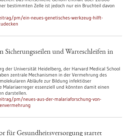
er bestimmten Zelle ist jedoch nur ein Bruchteil davon
itrag/pm/ein-neues-genetisches-werkzeug-hilft-
fzudecken
n Sicherungsseilen und Warteschleifen in
g der Universität Heidelberg, der Harvard Medical School
aben zentrale Mechanismen in der Vermehrung des
molekularen Abläufe zur Bildung infektiöser
ie Malariaerreger essenziell und könnten damit einen
n darstellen.
eitrag/pm/neues-aus-der-malariaforschung-von-
itenvermehrung
or für Gesundheits­versorgung startet