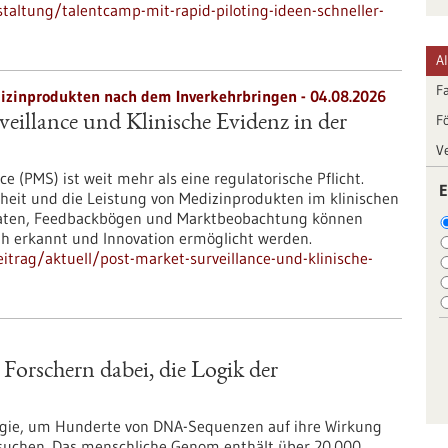
altung/talentcamp-mit-rapid-piloting-ideen-schneller-
A
F
zinprodukten nach dem Inverkehrbringen - 04.08.2026
F
eillance und Klinische Evidenz in der
V
e (PMS) ist weit mehr als eine regulatorische Pflicht.
E
rheit und die Leistung von Medizinprodukten im klinischen
d-Daten, Feedbackbögen und Marktbeobachtung können
rüh erkannt und Innovation ermöglicht werden.
trag/aktuell/post-market-surveillance-und-klinische-
 Forschern dabei, die Logik der
logie, um Hunderte von DNA-Sequenzen auf ihre Wirkung
rsuchen. Das menschliche Genom enthält über 20.000