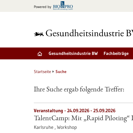
zum
Powered by
Inhalt
springen
Gesundheitsindustrie BW
Fachbeiträge
Startseite
Suche
Ihre Suche ergab folgende Treffer:
Veranstaltung -
24.09.2026
-
25.09.2026
TalentCamp: Mit „Rapid Piloting“ Id
Karlsruhe ,
Workshop