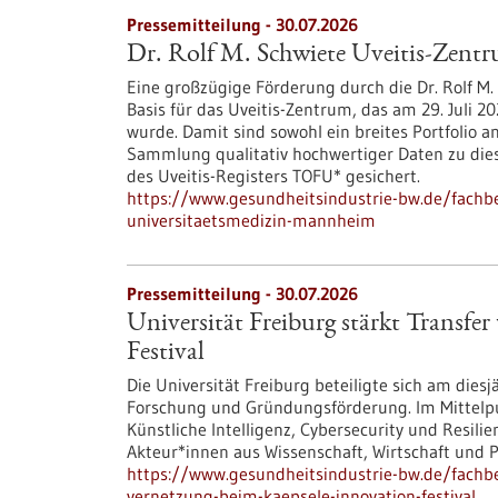
Pressemitteilung - 30.07.2026
Dr. Rolf M. Schwiete Uveitis-Zent
Eine großzügige Förderung durch die Dr. Rolf M. 
Basis für das Uveitis-Zentrum, das am 29. Juli
wurde. Damit sind sowohl ein breites Portfolio a
Sammlung qualitativ hochwertiger Daten zu di
des Uveitis-Registers TOFU* gesichert.
https://www.gesundheitsindustrie-bw.de/fachbe
universitaetsmedizin-mannheim
Pressemitteilung - 30.07.2026
Universität Freiburg stärkt Transf
Festival
Die Universität Freiburg beteiligte sich am dies
Forschung und Gründungsförderung. Im Mittelp
Künstliche Intelligenz, Cybersecurity und Resil
Akteur*innen aus Wissenschaft, Wirtschaft und Po
https://www.gesundheitsindustrie-bw.de/fachbei
vernetzung-beim-kaepsele-innovation-festival