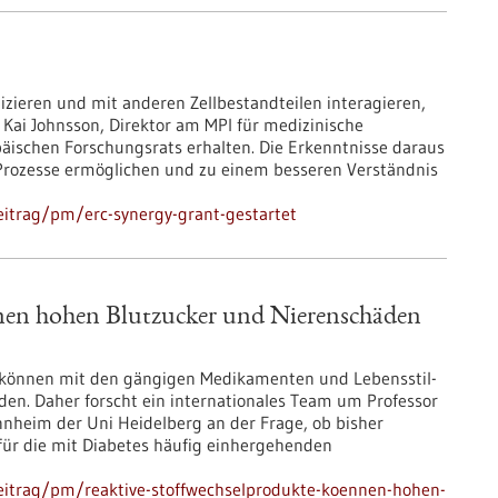
izieren und mit anderen Zellbestandteilen interagieren,
 Kai Johnsson, Direktor am MPI für medizinische
päischen Forschungsrats erhalten. Die Erkenntnisse daraus
e Prozesse ermöglichen und zu einem besseren Verständnis
itrag/pm/erc-synergy-grant-gestartet
nen hohen Blutzucker und Nierenschäden
 können mit den gängigen Medikamenten und Lebensstil-
den. Daher forscht ein internationales Team um Professor
annheim der Uni Heidelberg an der Frage, ob bisher
für die mit Diabetes häufig einhergehenden
eitrag/pm/reaktive-stoffwechselprodukte-koennen-hohen-