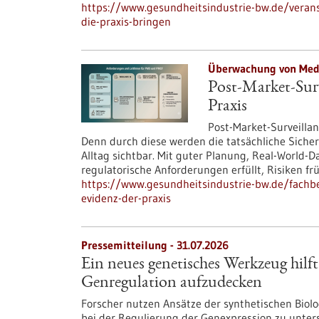
https://www.gesundheitsindustrie-bw.de/veranst
die-praxis-bringen
Überwachung von Medi
Post-Market-Surv
Praxis
Post-Market-Surveillanc
Denn durch diese werden die tatsächliche Siche
Alltag sichtbar. Mit guter Planung, Real-Worl
regulatorische Anforderungen erfüllt, Risiken f
https://www.gesundheitsindustrie-bw.de/fachbei
evidenz-der-praxis
Pressemitteilung - 31.07.2026
Ein neues genetisches Werkzeug hilft
Genregulation aufzudecken
Forscher nutzen Ansätze der synthetischen Bio
bei der Regulierung der Genexpression zu unte