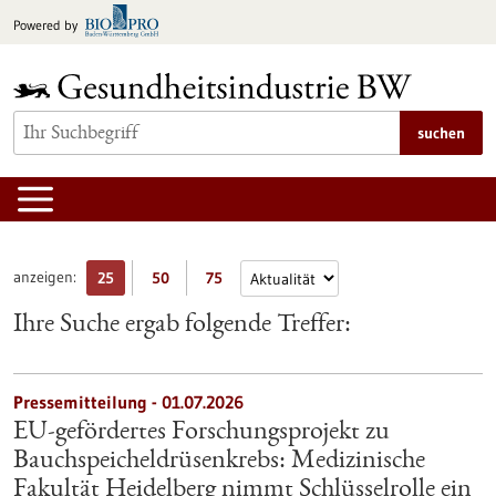
zum
Powered by
Inhalt
springen
suchen
anzeigen:
25
50
75
Ihre Suche ergab folgende Treffer:
Pressemitteilung - 01.07.2026
EU-gefördertes Forschungsprojekt zu
Bauchspeicheldrüsenkrebs: Medizinische
Fakultät Heidelberg nimmt Schlüsselrolle ein