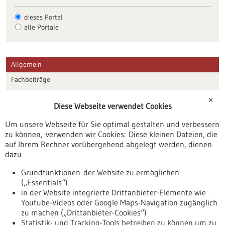
dieses Portal
alle Portale
Allgemein
Fachbeiträge
Förderungen
✕
Diese Webseite verwendet Cookies
Veranstaltungen
Um unsere Webseite für Sie optimal gestalten und verbessern
Erscheinungsdatum
zu können, verwenden wir Cookies: Diese kleinen Dateien, die
auf Ihrem Rechner vorübergehend abgelegt werden, dienen
dazu
zurücksetzen
Grundfunktionen der Website zu ermöglichen
(„Essentials“)
anzeigen
in der Website integrierte Drittanbieter-Elemente wie
Youtube-Videos oder Google Maps-Navigation zugänglich
zu machen („Drittanbieter-Cookies“)
Statistik- und Tracking-Tools betreiben zu können um zu