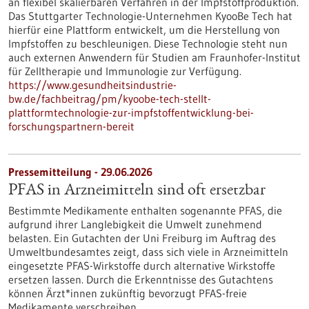
an flexibel skalierbaren Verfahren in der Impfstoffproduktion.
Das Stuttgarter Technologie-Unternehmen KyooBe Tech hat
hierfür eine Plattform entwickelt, um die Herstellung von
Impfstoffen zu beschleunigen. Diese Technologie steht nun
auch externen Anwendern für Studien am Fraunhofer-Institut
für Zelltherapie und Immunologie zur Verfügung.
https://www.gesundheitsindustrie-
bw.de/fachbeitrag/pm/kyoobe-tech-stellt-
plattformtechnologie-zur-impfstoffentwicklung-bei-
forschungspartnern-bereit
Pressemitteilung - 29.06.2026
PFAS in Arzneimitteln sind oft ersetzbar
Bestimmte Medikamente enthalten sogenannte PFAS, die
aufgrund ihrer Langlebigkeit die Umwelt zunehmend
belasten. Ein Gutachten der Uni Freiburg im Auftrag des
Umweltbundesamtes zeigt, dass sich viele in Arzneimitteln
eingesetzte PFAS-Wirkstoffe durch alternative Wirkstoffe
ersetzen lassen. Durch die Erkenntnisse des Gutachtens
können Ärzt*innen zukünftig bevorzugt PFAS-freie
Medikamente verschreiben.