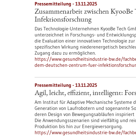
Pressemitteilung - 13.11.2025
Zusammenarbeit zwischen KyooBe 
Infektionsforschung
Das Technologie-Unternehmen KyooBe Tech GmbH
unterzeichnet in Forschungs- und Entwicklungsp
die Evaluation einer innovativen Technologie zu
spezifischen Wirkung niederenergetisch beschle
Zugang dazu zu ermöglichen.
https://www.gesundheitsindustrie-bw.de/fach
dem-deutschen-zentrum-fuer-infektionsforschu
Pressemitteilung - 13.11.2025
Agil, leicht, effizient, intelligent:
Am Institut für Adaptive Mechanische Systeme de
Generation von Laufrobotern und sogenannte Sof
deren Design von Bewegungsabläufen inspiriert i
Die Anwendungsszenarien sind vielfältig und rei
Produktion bis hin zur Energieversorgung.
https://www.gesundheitsindustrie-bw.de/fachbeit