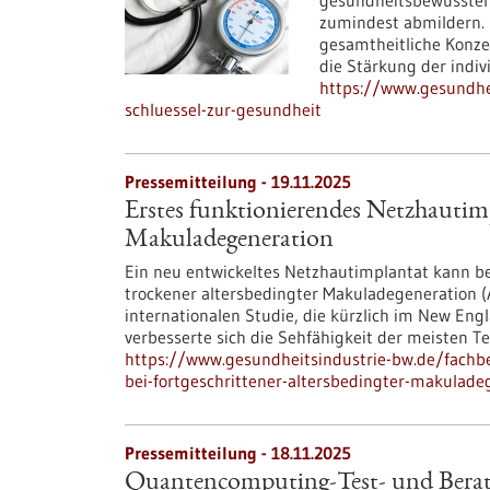
gesundheitsbewussten 
zumindest abmildern. 
gesamtheitliche Konze
die Stärkung der indi
https://www.gesundhei
schluessel-zur-gesundheit
Pressemitteilung - 19.11.2025
Erstes funktionierendes Netzhautimpl
Makuladegeneration
Ein neu entwickeltes Netzhautimplantat kann be
trockener altersbedingter Makuladegeneration (A
internationalen Studie, die kürzlich im New Engl
verbesserte sich die Sehfähigkeit der meisten 
https://www.gesundheitsindustrie-bw.de/fachb
bei-fortgeschrittener-altersbedingter-makulade
Pressemitteilung - 18.11.2025
Quantencomputing-Test- und Bera