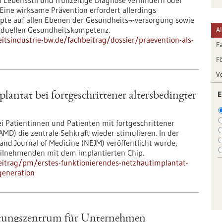
Lebensstil und frühzeitige Diagnose verhindern oder
Eine wirksame Prävention erfordert allerdings
pte auf allen Ebenen der Gesundheits¬-versorgung sowie
viduellen Gesundheitskompetenz.
A
tsindustrie-bw.de/fachbeitrag/dossier/praevention-als-
F
F
V
E
antat bei fortgeschrittener altersbedingter
i Patientinnen und Patienten mit fortgeschrittener
MD) die zentrale Sehkraft wieder stimulieren. In der
and Journal of Medicine (NEJM) veröffentlicht wurde,
Teilnehmenden mit dem implantierten Chip.
eitrag/pm/erstes-funktionierendes-netzhautimplantat-
generation
tungszentrum für Unternehmen