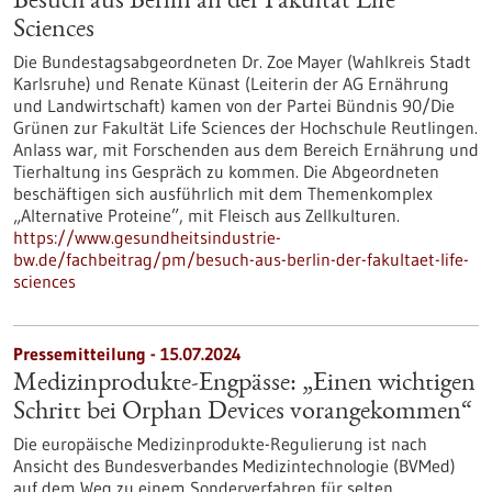
Besuch aus Berlin an der Fakultät Life
Sciences
Die Bundestagsabgeordneten Dr. Zoe Mayer (Wahlkreis Stadt
Karlsruhe) und Renate Künast (Leiterin der AG Ernährung
und Landwirtschaft) kamen von der Partei Bündnis 90/Die
Grünen zur Fakultät Life Sciences der Hochschule Reutlingen.
Anlass war, mit Forschenden aus dem Bereich Ernährung und
Tierhaltung ins Gespräch zu kommen. Die Abgeordneten
beschäftigen sich ausführlich mit dem Themenkomplex
„Alternative Proteine”, mit Fleisch aus Zellkulturen.
https://www.gesundheitsindustrie-
bw.de/fachbeitrag/pm/besuch-aus-berlin-der-fakultaet-life-
sciences
Pressemitteilung - 15.07.2024
Medizinprodukte-Engpässe: „Einen wichtigen
Schritt bei Orphan Devices vorangekommen“
Die europäische Medizinprodukte-Regulierung ist nach
Ansicht des Bundesverbandes Medizintechnologie (BVMed)
auf dem Weg zu einem Sonderverfahren für selten