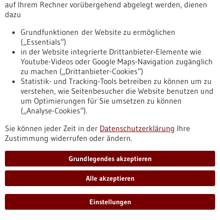
auf Ihrem Rechner vorübergehend abgelegt werden, dienen
Vielzahl und Vielfalt kleiner und mittlerer Unternehmen sind
dazu
zugleich Markenzeichen und Fundament der Wirtschaft im
Land. Nirgendwo gibt es so viele Hidden Champions. Die
Grundfunktionen der Website zu ermöglichen
Innovationsallianz Baden-Württemberg sieht nun genau diese
(„Essentials“)
Stärke in Gefahr, weil weniger in Forschung investiert werden
in der Website integrierte Drittanbieter-Elemente wie
soll. Dies war das zentrale Thema beim innBW-Landtagslunch
Youtube-Videos oder Google Maps-Navigation zugänglich
2024.
zu machen („Drittanbieter-Cookies“)
https://www.gesundheitsindustrie-
Statistik- und Tracking-Tools betreiben zu können um zu
bw.de/fachbeitrag/pm/innovationsallianz-warnt-ohne-
verstehen, wie Seitenbesucher die Website benutzen und
investition-die-angewandte-forschung-bleibt-der-
um Optimierungen für Sie umsetzen zu können
mittelstand-auf-der-strecke
(„Analyse-Cookies“).
Sie können jeder Zeit in der
Datenschutzerklärung
Ihre
Zustimmung widerrufen oder ändern.
Pressemitteilung - 11.07.2024
DKFZ Innovation Award und DKFZ-
Grundlegendes akzeptieren
Patienten-Experten-Preis vergeben
Der Förderverein „Freunde des Deutschen
Alle akzeptieren
Krebsforschungszentrums" unterstützt das DKFZ und trägt
dazu bei, die Position im internationalen Wettbewerb zu
Einstellungen
stärken. Mit dem beim diesjährigen Jahresempfang
vergebenen DKFZ Innovation Award zeichnet der Verein mit