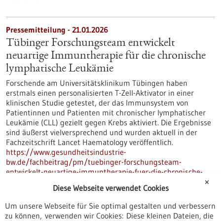
Pressemitteilung - 21.01.2026
Tübinger Forschungsteam entwickelt
neuartige Immuntherapie für die chronische
lymphatische Leukämie
Forschende am Universitätsklinikum Tübingen haben
erstmals einen personalisierten T-Zell-Aktivator in einer
klinischen Studie getestet, der das Immunsystem von
Patientinnen und Patienten mit chronischer lymphatischer
Leukämie (CLL) gezielt gegen Krebs aktiviert. Die Ergebnisse
sind äußerst vielversprechend und wurden aktuell in der
Fachzeitschrift Lancet Haematology veröffentlich.
https://www.gesundheitsindustrie-
bw.de/fachbeitrag/pm/tuebinger-forschungsteam-
entwickelt-neuartige-immuntherapie-fuer-die-chronische-
lymphatische-leukaemie
✕
Diese Webseite verwendet Cookies
Um unsere Webseite für Sie optimal gestalten und verbessern
Pressemitteilung - 21.01.2026
zu können, verwenden wir Cookies: Diese kleinen Dateien, die