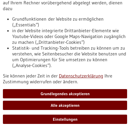
auf Ihrem Rechner vorübergehend abgelegt werden, dienen
Ausschreibung für Innovationspreis des
dazu
Landes 2026 gestartet
Grundfunktionen der Website zu ermöglichen
Das Land stellt auch in diesem Jahr wieder herausragende
(„Essentials“)
Innovationen von kleinen und mittleren Unternehmen aus
in der Website integrierte Drittanbieter-Elemente wie
Baden-Württemberg in den Mittelpunkt. Bewerbungen sind
Youtube-Videos oder Google Maps-Navigation zugänglich
bis zum 31. Mai 2026 möglich.
zu machen („Drittanbieter-Cookies“)
https://www.gesundheitsindustrie-
Statistik- und Tracking-Tools betreiben zu können um zu
bw.de/fachbeitrag/pm/ausschreibung-fuer-innovationspreis-
verstehen, wie Seitenbesucher die Website benutzen und
des-landes-2026-gestartet
um Optimierungen für Sie umsetzen zu können
(„Analyse-Cookies“).
Veranstaltung -
21.04.2026
-
23.04.2026
Sie können jeder Zeit in der
Datenschutzerklärung
Ihre
Irland – Markterkundungsreise BioTech und
Zustimmung widerrufen oder ändern.
MedTech, 21.-23. April 2026
Grundlegendes akzeptieren
Dublin und Galway, Irland,
Anmeldefrist:
10.03.26,
Makterkundungsreise
Alle akzeptieren
https://www.gesundheitsindustrie-
bw.de/veranstaltung/irland-markterkundungsreise-biotech-
Einstellungen
und-medtech-21-23-april-2026