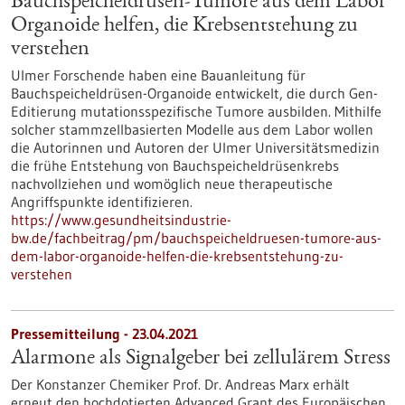
Bauchspeicheldrüsen-Tumore aus dem Labor
Organoide helfen, die Krebsentstehung zu
verstehen
Ulmer Forschende haben eine Bauanleitung für
Bauchspeicheldrüsen-Organoide entwickelt, die durch Gen-
Editierung mutationsspezifische Tumore ausbilden. Mithilfe
solcher stammzellbasierten Modelle aus dem Labor wollen
die Autorinnen und Autoren der Ulmer Universitätsmedizin
die frühe Entstehung von Bauchspeicheldrüsenkrebs
nachvollziehen und womöglich neue therapeutische
Angriffspunkte identifizieren.
https://www.gesundheitsindustrie-
bw.de/fachbeitrag/pm/bauchspeicheldruesen-tumore-aus-
dem-labor-organoide-helfen-die-krebsentstehung-zu-
verstehen
Pressemitteilung - 23.04.2021
Alarmone als Signalgeber bei zellulärem Stress
Der Konstanzer Chemiker Prof. Dr. Andreas Marx erhält
erneut den hochdotierten Advanced Grant des Europäischen