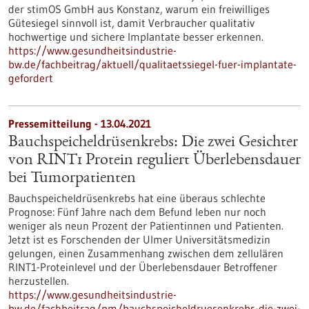
der stimOS GmbH aus Konstanz, warum ein freiwilliges
Gütesiegel sinnvoll ist, damit Verbraucher qualitativ
hochwertige und sichere Implantate besser erkennen.
https://www.gesundheitsindustrie-
bw.de/fachbeitrag/aktuell/qualitaetssiegel-fuer-implantate-
gefordert
Pressemitteilung - 13.04.2021
Bauchspeicheldrüsenkrebs: Die zwei Gesichter
von RINT1 Protein reguliert Überlebensdauer
bei Tumorpatienten
Bauchspeicheldrüsenkrebs hat eine überaus schlechte
Prognose: Fünf Jahre nach dem Befund leben nur noch
weniger als neun Prozent der Patientinnen und Patienten.
Jetzt ist es Forschenden der Ulmer Universitätsmedizin
gelungen, einen Zusammenhang zwischen dem zellulären
RINT1-Proteinlevel und der Überlebensdauer Betroffener
herzustellen.
https://www.gesundheitsindustrie-
bw.de/fachbeitrag/pm/bauchspeicheldruesenkrebs-die-zwei-