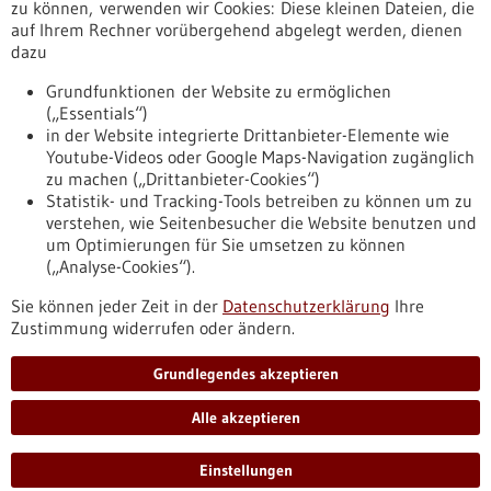
Erscheinungsdatum
zu können, verwenden wir Cookies: Diese kleinen Dateien, die
auf Ihrem Rechner vorübergehend abgelegt werden, dienen
dazu
zurücksetzen
Grundfunktionen der Website zu ermöglichen
(„Essentials“)
anzeigen
in der Website integrierte Drittanbieter-Elemente wie
Youtube-Videos oder Google Maps-Navigation zugänglich
zu machen („Drittanbieter-Cookies“)
Statistik- und Tracking-Tools betreiben zu können um zu
verstehen, wie Seitenbesucher die Website benutzen und
Nach oben
um Optimierungen für Sie umsetzen zu können
(„Analyse-Cookies“).
Sie können jeder Zeit in der
Datenschutzerklärung
Ihre
Informiert bleiben
Zustimmung widerrufen oder ändern.
Newsletter abonnieren
Grundlegendes akzeptieren
Alle akzeptieren
2026
©
Einstellungen