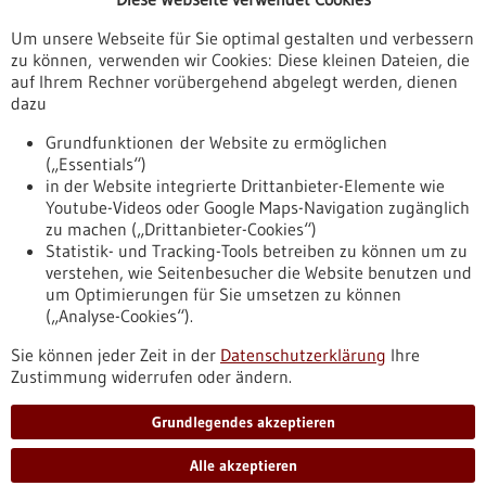
Veranstaltungen
Um unsere Webseite für Sie optimal gestalten und verbessern
Erscheinungsdatum
zu können, verwenden wir Cookies: Diese kleinen Dateien, die
auf Ihrem Rechner vorübergehend abgelegt werden, dienen
dazu
zurücksetzen
Grundfunktionen der Website zu ermöglichen
(„Essentials“)
anzeigen
in der Website integrierte Drittanbieter-Elemente wie
Youtube-Videos oder Google Maps-Navigation zugänglich
zu machen („Drittanbieter-Cookies“)
Statistik- und Tracking-Tools betreiben zu können um zu
verstehen, wie Seitenbesucher die Website benutzen und
Nach oben
um Optimierungen für Sie umsetzen zu können
(„Analyse-Cookies“).
Sie können jeder Zeit in der
Datenschutzerklärung
Ihre
Informiert bleiben
Zustimmung widerrufen oder ändern.
Newsletter abonnieren
Grundlegendes akzeptieren
Alle akzeptieren