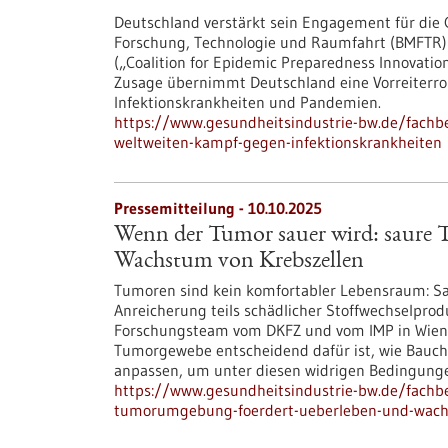
Deutschland verstärkt sein Engagement für die 
Forschung, Technologie und Raumfahrt (BMFTR) un
(„Coalition for Epidemic Preparedness Innovations
Zusage übernimmt Deutschland eine Vorreiterrol
Infektionskrankheiten und Pandemien.
https://www.gesundheitsindustrie-bw.de/fachbe
weltweiten-kampf-gegen-infektionskrankheiten
Pressemitteilung - 10.10.2025
Wenn der Tumor sauer wird: saure
Wachstum von Krebszellen
Tumoren sind kein komfortabler Lebensraum: Sa
Anreicherung teils schädlicher Stoffwechselprodu
Forschungsteam vom DKFZ und vom IMP in Wien h
Tumorgewebe entscheidend dafür ist, wie Bauch
anpassen, um unter diesen widrigen Bedingunge
https://www.gesundheitsindustrie-bw.de/fachb
tumorumgebung-foerdert-ueberleben-und-wach