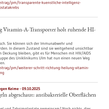
itrag/pm/transparente-kuenstliche-intelligenz-
ostatakrebs
ng Vitamin-A-Transporter holt ruhende HI-
isch. Sie können sich der Immunabwehr und
den. In diesem Zustand sind sie weitgehend unsichtbar
in Deckung bleiben, gibt es für Menschen mit HIV/AIDS
gruppe des Uniklinikums Ulm hat nun einen neuen Weg
ren.
itrag/pm/weiterer-schritt-richtung-heilung-vitamin-
ung
egen Keime - 09.10.2025
eln abgeschaut: antibakterielle Oberflächen
gel und Zahnimplantate gemeinsam? Noch nichts, dies