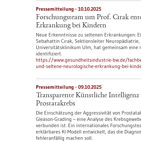
Pressemitteilung - 10.10.2025
Forschungsteam um Prof. Cırak entd
Erkrankung bei Kindern
Neue Erkenntnisse zu seltenen Erkrankungen: Ein
Sebahattin Cırak, Sektionsleiter Neuropädiatrie
Universitätsklinikum Ulm, hat gemeinsam eine n
identifiziert.
https://www.gesundheitsindustrie-bw.de/fachb
und-seltene-neurologische-erkrankung-bei-kind
Pressemitteilung - 09.10.2025
Transparente Künstliche Intelligenz
Prostatakrebs
Die Einschätzung der Aggressivität von Prostata
Gleason-Grading – eine Analyse des Krebsgewebes
verbunden ist. Ein internationales Forschungste
erklärbares KI-Modell entwickelt, das die Diagn
fehleranfällig machen soll.