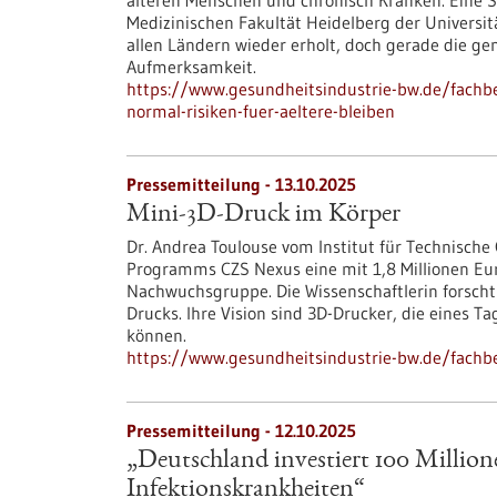
älteren Menschen und chronisch Kranken. Eine St
Medizinischen Fakultät Heidelberg der Universitä
allen Ländern wieder erholt, doch gerade die g
Aufmerksamkeit.
https://www.gesundheitsindustrie-bw.de/fachb
normal-risiken-fuer-aeltere-bleiben
Pressemitteilung - 13.10.2025
Mini-3D-Druck im Körper
Dr. Andrea Toulouse vom Institut für Technische
Programms CZS Nexus eine mit 1,8 Millionen Eur
Nachwuchsgruppe. Die Wissenschaftlerin forscht 
Drucks. Ihre Vision sind 3D-Drucker, die eines 
können.
https://www.gesundheitsindustrie-bw.de/fachb
Pressemitteilung - 12.10.2025
„Deutschland investiert 100 Millio
Infektionskrankheiten“