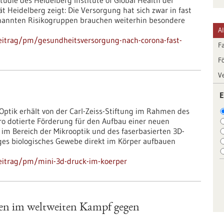
udie des Heidelberg Institute of Global Health der
t Heidelberg zeigt: Die Versorgung hat sich zwar in fast
enannten Risikogruppen brauchen weiterhin besondere
A
eitrag/pm/gesundheitsversorgung-nach-corona-fast-
F
F
V
E
 Optik erhält von der Carl-Zeiss-Stiftung im Rahmen des
o dotierte Förderung für den Aufbau einer neuen
im Bereich der Mikrooptik und des faserbasierten 3D-
Tages biologisches Gewebe direkt im Körper aufbauen
eitrag/pm/mini-3d-druck-im-koerper
nen im weltweiten Kampf gegen