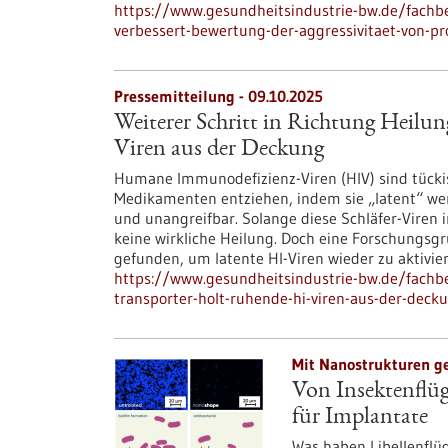
https://www.gesundheitsindustrie-bw.de/fachbe
verbessert-bewertung-der-aggressivitaet-von-pr
Pressemitteilung - 09.10.2025
Weiterer Schritt in Richtung Heilu
Viren aus der Deckung
Humane Immunodefizienz-Viren (HIV) sind tück
Medikamenten entziehen, indem sie „latent“ wer
und unangreifbar. Solange diese Schläfer-Viren 
keine wirkliche Heilung. Doch eine Forschungs
gefunden, um latente HI-Viren wieder zu aktivie
https://www.gesundheitsindustrie-bw.de/fachbe
transporter-holt-ruhende-hi-viren-aus-der-deck
Mit Nanostrukturen g
Von Insektenflüg
für Implantate
Was haben Libellenflü