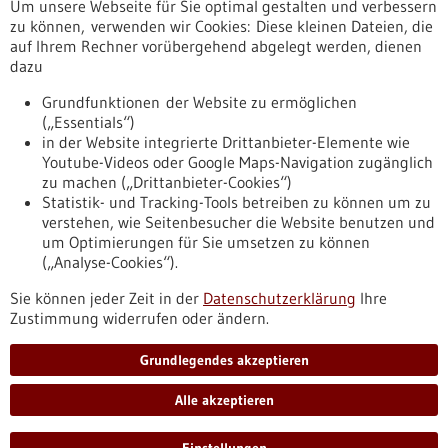
Um unsere Webseite für Sie optimal gestalten und verbessern
Erscheinungsdatum
zu können, verwenden wir Cookies: Diese kleinen Dateien, die
auf Ihrem Rechner vorübergehend abgelegt werden, dienen
dazu
zurücksetzen
Grundfunktionen der Website zu ermöglichen
(„Essentials“)
anzeigen
in der Website integrierte Drittanbieter-Elemente wie
Youtube-Videos oder Google Maps-Navigation zugänglich
zu machen („Drittanbieter-Cookies“)
Statistik- und Tracking-Tools betreiben zu können um zu
verstehen, wie Seitenbesucher die Website benutzen und
Nach oben
um Optimierungen für Sie umsetzen zu können
(„Analyse-Cookies“).
Sie können jeder Zeit in der
Datenschutzerklärung
Ihre
Informiert bleiben
Zustimmung widerrufen oder ändern.
Newsletter abonnieren
Grundlegendes akzeptieren
Alle akzeptieren
2026
©