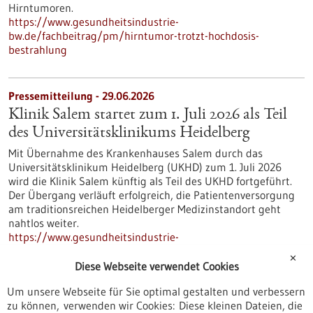
Hirntumoren.
https://www.gesundheitsindustrie-
bw.de/fachbeitrag/pm/hirntumor-trotzt-hochdosis-
bestrahlung
Pressemitteilung - 29.06.2026
Klinik Salem startet zum 1. Juli 2026 als Teil
des Universitätsklinikums Heidelberg
Mit Übernahme des Krankenhauses Salem durch das
Universitätsklinikum Heidelberg (UKHD) zum 1. Juli 2026
wird die Klinik Salem künftig als Teil des UKHD fortgeführt.
Der Übergang verläuft erfolgreich, die Patientenversorgung
am traditionsreichen Heidelberger Medizinstandort geht
nahtlos weiter.
https://www.gesundheitsindustrie-
bw.de/fachbeitrag/pm/klinik-salem-startet-zum-1-juli-2026-
✕
als-teil-des-universitaetsklinikums-heidelberg
Diese Webseite verwendet Cookies
Um unsere Webseite für Sie optimal gestalten und verbessern
zu können, verwenden wir Cookies: Diese kleinen Dateien, die
Pressemitteilung - 29.06.2026