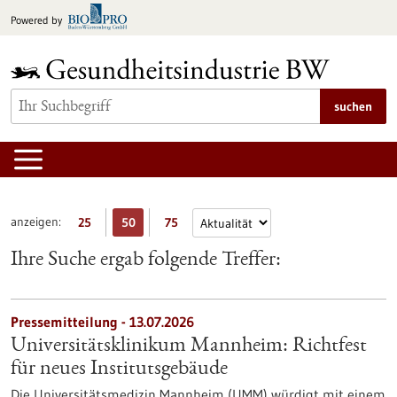
zum
Powered by
Inhalt
springen
suchen
anzeigen:
25
50
75
Ihre Suche ergab folgende Treffer:
Pressemitteilung - 13.07.2026
Universitätsklinikum Mannheim: Richtfest
für neues Institutsgebäude
Die Universitätsmedizin Mannheim (UMM) würdigt mit einem