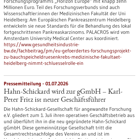
Forschungsprogramms „Horizon Europe“ mit knapp zehn
Millionen Euro. Teil des Forschungsverbunds sind auch
Wissenschaftler:innen der Medizinischen Fakultät der Uni
Heidelberg: Am Europäischen Pankreaszentrum Heidelberg
entwickeln sie neue Standards für die Behandlung des lokal
fortgeschrittenen Pankreaskarzinoms. PALACROS wird vom
Amsterdam University Medical Center aus koordiniert.
https://www.gesundheitsindustrie-
bw.de/fachbeitrag/pm/eu-gefoerdertes-forschungsprojekt-
zu-bauchspeicheldruesenkrebs-medizinische-fakultaet-
heidelberg-nimmt-schluesselrolle-ein
Pressemitteilung - 01.07.2026
Hahn-Schickard wird zur gGmbH – Karl-
Peter Fritz ist neuer Geschäftsführer
Die Hahn-Schickard-Gesellschaft für angewandte Forschung
e.V. gliedert zum 1. Juli ihren operativen Geschäftsbetrieb aus
und überführt ihn in die neu gegründete Hahn-Schickard
gGmbH. Diese gemeinnützige Gesellschaft tritt die
Gesamtrechtsnachfolge des Vereins an und ist im