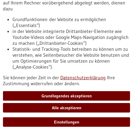
auf Ihrem Rechner vorübergehend abgelegt werden, dienen
Dr. Felix Kommoss ist Rudolf-Virchow-
dazu
Preisträger 2026
Grundfunktionen der Website zu ermöglichen
Für seine Forschung zur Entstehung seltener bösartiger
(„Essentials“)
Tumoren beim erblichen DICER1-
in der Website integrierte Drittanbieter-Elemente wie
Tumorprädispositionssyndrom ist Dr. Felix Kommoss mit dem
Youtube-Videos oder Google Maps-Navigation zugänglich
Rudolf-Virchow-Preis der Deutschen Gesellschaft für
zu machen („Drittanbieter-Cookies“)
Pathologie (DGP) ausgezeichnet worden. Dr. Kommoss forscht
Statistik- und Tracking-Tools betreiben zu können um zu
an der Medizinischen Fakultät Heidelberg der Universität
verstehen, wie Seitenbesucher die Website benutzen und
Heidelberg und ist Oberarzt und Sektionsleiter für
um Optimierungen für Sie umsetzen zu können
Gynäkopathologie am Pathologischen Institut des
(„Analyse-Cookies“).
Universitätsklinikums Heidelberg.
https://www.gesundheitsindustrie-
Sie können jeder Zeit in der
Datenschutzerklärung
Ihre
bw.de/fachbeitrag/pm/dr-felix-kommod-ist-rudolf-virchow-
Zustimmung widerrufen oder ändern.
preistraeger-2026
Grundlegendes akzeptieren
Alle akzeptieren
Pressemitteilung - 29.06.2026
15 Jahre Zentrum für Seltene Erkrankungen
Einstellungen
Ulm
Das Universitätsklinikum Ulm (UKU) gehört mit dem