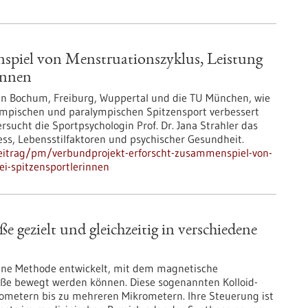
spiel von Menstruationszyklus, Leistung
innen
äten Bochum, Freiburg, Wuppertal und die TU München, wie
ympischen und paralympischen Spitzensport verbessert
sucht die Sportpsychologin Prof. Dr. Jana Strahler das
s, Lebensstilfaktoren und psychischer Gesundheit.
eitrag/pm/verbundprojekt-erforscht-zusammenspiel-von-
i-spitzensportlerinnen
e gezielt und gleichzeitig in verschiedene
eine Methode entwickelt, mit dem magnetische
röße bewegt werden können. Diese sogenannten Kolloid-
ometern bis zu mehreren Mikrometern. Ihre Steuerung ist