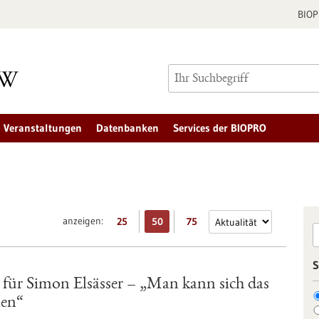
BIO
Veranstaltungen
Datenbanken
Services der BIOPRO
anzeigen:
25
50
75
S
für Simon Elsässer – „Man kann sich das
len“