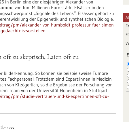
6 in Berlin eine der diesjährigen Alexander von
umme von fünf Millionen Euro stärkt Elsässer in den
gsschwerpunkt „Signale des Lebens“. Elsässer gehört zu
A
erentwicklung der Epigenetik und synthetischen Biologie.
eitrag/pm/alexander-von-humboldt-professur-fuer-simon-
F
-gedaechtnis-vorstellen
F
V
E
oft zu skeptisch, Laien oft zu
er Bilderkennung. So können sie beispielsweise Tumore
etes Fachpersonal. Trotzdem sind Expert:innen in Medizin
 von KI zögerlich, so die Ergebnisse der Forschung von
einem Team von der Universität Hohenheim in Stuttgart.
itrag/pm/studie-vertrauen-und-ki-expertinnen-oft-zu-