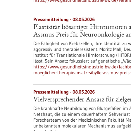
https://www.gesundheitsindustrie-bw.de/veran
Pressemitteilung - 08.05.2026
Plastizität bösartiger Hirntumoren a
Assmus Preis für Neuroonkologie a
Die Fähigkeit von Krebszellen, ihre Identität z
aggressiv und therapieresistent. Moritz Mall, 
Institut für Translationale Hirnforschung (HITBR)
lässt. Sein Ansatz fokussiert auf genetische „Wä
https://www.gesundheitsindustrie-bw.de/fachbe
moeglicher-therapieansatz-sibylle-assmus-preis
Pressemitteilung - 08.05.2026
Vielversprechender Ansatz für zielg
Die krankhafte Neubildung von Blutgefäßen im A
Netzhaut, die zu einem dauerhaftem Sehverlust 
Forscherteam von der Medizinischen Fakultät Ma
unbekannten molekularen Mechanismus aufgeklä