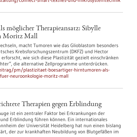
staltung/connect-smart-textiles-und-mikrosystemtechnik
ls möglicher Therapieansatz: Sibylle
n Moritz Mall
u wechseln, macht Tumoren wie das Glioblastom besonders
Deutsches Krebsforschungszentrum (DKFZ) und Hector
 erforscht, wie sich diese Plastizität gezielt einschränken
chter“, die alternative Zellprogramme unterdrücken.
itrag/pm/plastizitaet-boesartiger-hirntumoren-als-
-fuer-neuroonkologie-moritz-mall
erichtete Therapien gegen Erblindung
uge ist ein zentraler Faktor bei Erkrankungen der
und Erblindung führen können. Ein internationales
nnheim der Universität Heidelberg hat nun einen bislang
rt, der zur krankhaften Neubildung von Blutgefäßen im