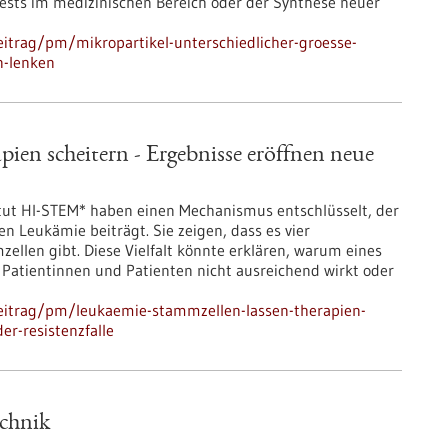
ests im medizinischen Bereich oder der Synthese neuer
itrag/pm/mikropartikel-unterschiedlicher-groesse-
n-lenken
ien scheitern - Ergebnisse eröffnen neue
ut HI-STEM* haben einen Mechanismus entschlüsselt, der
 Leukämie beiträgt. Sie zeigen, dass es vier
llen gibt. Diese Vielfalt könnte erklären, warum eines
atientinnen und Patienten nicht ausreichend wirkt oder
eitrag/pm/leukaemie-stammzellen-lassen-therapien-
er-resistenzfalle
echnik