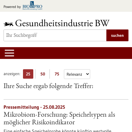
zum
Powered by
Inhalt
springen
suchen
anzeigen:
25
50
75
Ihre Suche ergab folgende Treffer:
Pressemitteilung - 25.08.2025
Mikrobiom-Forschung: Speicheltypen als
möglicher Risikoindikator
Eine einfache Speichelprobe könnte künftig wertvolle