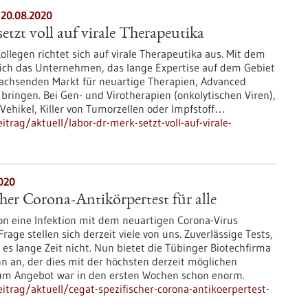
 20.08.2020
etzt voll auf virale Therapeutika
ollegen richtet sich auf virale Therapeutika aus. Mit dem
sich das Unternehmen, das lange Expertise auf dem Gebiet
 wachsenden Markt für neuartige Therapien, Advanced
 bringen. Bei Gen- und Virotherapien (onkolytischen Viren),
 Vehikel, Killer von Tumorzellen oder Impfstoff…
rag/aktuell/labor-dr-merk-setzt-voll-auf-virale-
020
her Corona-Antikörpertest für alle
hon eine Infektion mit dem neuartigen Corona-Virus
age stellen sich derzeit viele von uns. Zuverlässige Tests,
 es lange Zeit nicht. Nun bietet die Tübinger Biotechfirma
n an, der dies mit der höchsten derzeit möglichen
zum Angebot war in den ersten Wochen schon enorm.
trag/aktuell/cegat-spezifischer-corona-antikoerpertest-