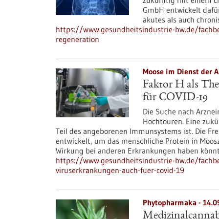
zukünftig mit einem c
GmbH entwickelt dafür
akutes als auch chron
https://www.gesundheitsindustrie-bw.de/fachbei
regeneration
Moose im Dienst der A
Faktor H als The
für COVID-19
Die Suche nach Arznei
Hochtouren. Eine zukün
Teil des angeborenen Immunsystems ist. Die Fre
entwickelt, um das menschliche Protein in Moosz
Wirkung bei anderen Erkrankungen haben könnte,
https://www.gesundheitsindustrie-bw.de/fachbei
viruserkrankungen-auch-fuer-covid-19
Phytopharmaka - 14.0
Medizinalcannabi