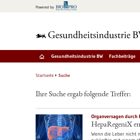
zum
Powered by
Inhalt
springen
Gesundheitsindustrie BW
Fachbeiträge
Startseite
Suche
Ihre Suche ergab folgende Treffer:
Organversagen durch F
HepaRegeniX ent
Wenn die Leber nicht m