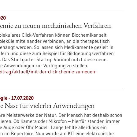
020
hemie zu neuen medizinischen Verfahren
olekulares Click-Verfahren können Biochemiker seit
leküle miteinander verbinden, an die therapeutisch
ehängt werden. So lassen sich Medikamente gezielt in
efern und diese zum Beispiel für Bildgebungsverfahren
 Das Stuttgarter Startup Varimol nutzt diese neue
e Anwendungen zur Verfügung zu stellen.
itrag/aktuell/mit-der-click-chemie-zu-neuen-
gie - 17.07.2020
he Nase für vielerlei Anwendungen
re Meisterwerke der Natur. Der Mensch hat deshalb schon
opieren. Ob Kamera oder Mikrofon – hierfür standen immer
ie Auge oder Ohr Modell. Lange fehlte allerdings ein
nn im Repertoire. Nun wurde am KIT eine elektronische