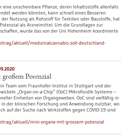
 eine unscheinbare Pflanze, deren Inhaltsstoffe allenfalls
endet werden könnten, kann schnell eines Besseren
der Nutzung als Rohstoff für Textilien oder Baustoffe, hat
 Potenzial als Arzneimittel. Um die Grundlagen zur
schaffen, wurde das von der Uni Hohenheim koordinierte
itrag/aktuell/medizinalcannabis-soll-deutschland-
09.2020
 großem Potenzial
sein Team vom Fraunhofer-Institut in Stuttgart und der
twickeln „Organ-on-a-Chip“ (OoC) Mikrofluidik-Systeme –
eller Einheiten von Organgeweben. OoC sind vielfältig in
 in der klinischen Forschung und Anwendung nutzbar, wo
uch auf der Suche nach Wirkstoffen gegen COVID-19 sind
itrag/aktuell/mini-organe-mit-grossem-potenzial