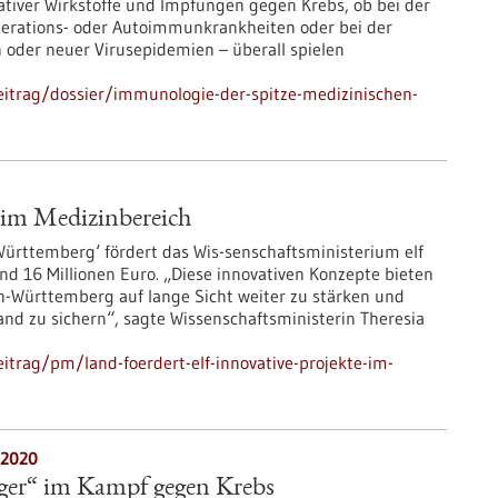
ativer Wirkstoffe und Impfungen gegen Krebs, ob bei der
rations- oder Autoimmunkrankheiten oder bei der
oder neuer Virusepidemien – überall spielen
itrag/dossier/immunologie-der-spitze-medizinischen-
e im Medizinbereich
ürttemberg‘ fördert das Wis-senschaftsministerium elf
d 16 Millionen Euro. „Diese innovativen Konzepte bieten
n-Württemberg auf lange Sicht weiter zu stärken und
nd zu sichern“, sagte Wissenschaftsministerin Theresia
trag/pm/land-foerdert-elf-innovative-projekte-im-
.2020
ager“ im Kampf gegen Krebs