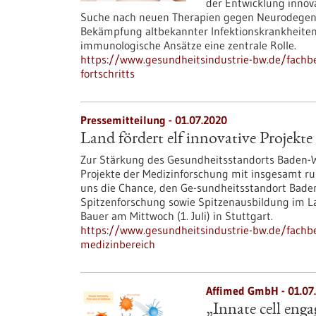
der Entwicklung innov
Suche nach neuen Therapien gegen Neurodegene
Bekämpfung altbekannter Infektionskrankheiten 
immunologische Ansätze eine zentrale Rolle.
https://www.gesundheitsindustrie-bw.de/fachbe
fortschritts
Pressemitteilung - 01.07.2020
Land fördert elf innovative Projekt
Zur Stärkung des Gesundheitsstandorts Baden-W
Projekte der Medizinforschung mit insgesamt run
uns die Chance, den Ge-sundheitsstandort Bade
Spitzenforschung sowie Spitzenausbildung im La
Bauer am Mittwoch (1. Juli) in Stuttgart.
https://www.gesundheitsindustrie-bw.de/fachbei
medizinbereich
Affimed GmbH - 01.07
„Innate cell eng