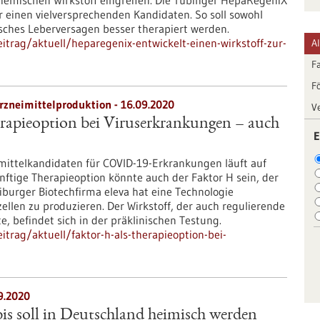
hemischen Wirkstoff eingreifen. Die Tübinger HepaRegeniX
 einen vielversprechenden Kandidaten. So soll sowohl
isches Leberversagen besser therapiert werden.
trag/aktuell/heparegenix-entwickelt-einen-wirkstoff-zur-
A
F
F
rzneimittelproduktion - 16.09.2020
V
rapieoption bei Viruserkrankungen – auch
E
mittelkandidaten für COVID-19-Erkrankungen läuft auf
ftige Therapieoption könnte auch der Faktor H sein, der
iburger Biotechfirma eleva hat eine Technologie
ellen zu produzieren. Der Wirkstoff, der auch regulierende
 befindet sich in der präklinischen Testung.
trag/aktuell/faktor-h-als-therapieoption-bei-
9.2020
s soll in Deutschland heimisch werden