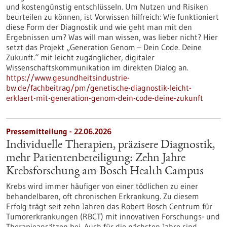
und kostengünstig entschlüsseln. Um Nutzen und Risiken
beurteilen zu können, ist Vorwissen hilfreich: Wie funktioniert
diese Form der Diagnostik und wie geht man mit den
Ergebnissen um? Was will man wissen, was lieber nicht? Hier
setzt das Projekt „Generation Genom – Dein Code. Deine
Zukunft.“ mit leicht zugänglicher, digitaler
Wissenschaftskommunikation im direkten Dialog an.
https://www.gesundheitsindustrie-
bw.de/fachbeitrag/pm/genetische-diagnostik-leicht-
erklaert-mit-generation-genom-dein-code-deine-zukunft
Pressemitteilung - 22.06.2026
Individuelle Therapien, präzisere Diagnostik,
mehr Patientenbeteiligung: Zehn Jahre
Krebsforschung am Bosch Health Campus
Krebs wird immer häufiger von einer tödlichen zu einer
behandelbaren, oft chronischen Erkrankung. Zu diesem
Erfolg trägt seit zehn Jahren das Robert Bosch Centrum für
Tumorerkrankungen (RBCT) mit innovativen Forschungs- und
Therapieansätzen bei. Auch für die nächsten Jahre sind