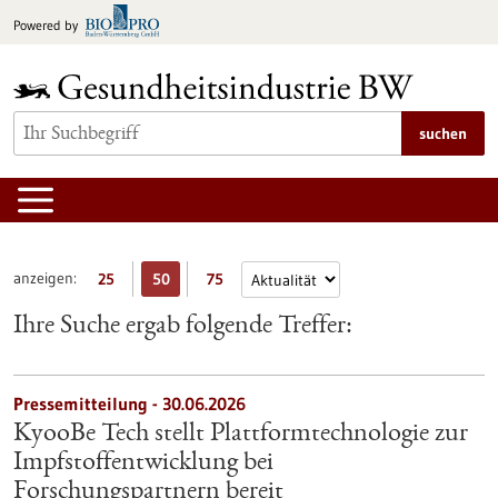
zum
Powered by
Inhalt
springen
suchen
anzeigen:
25
50
75
Ihre Suche ergab folgende Treffer:
Pressemitteilung - 30.06.2026
KyooBe Tech stellt Plattformtechnologie zur
Impfstoffentwicklung bei
Forschungspartnern bereit