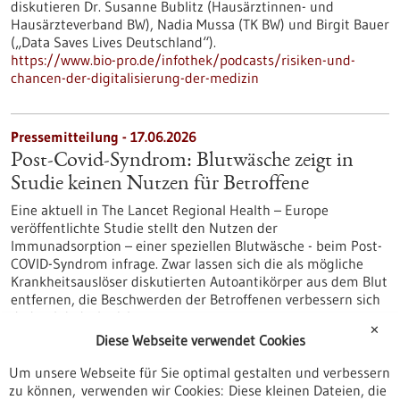
diskutieren Dr. Susanne Bublitz (Hausärztinnen- und
Hausärzteverband BW), Nadia Mussa (TK BW) und Birgit Bauer
(„Data Saves Lives Deutschland“).
https://www.bio-pro.de/infothek/podcasts/risiken-und-
chancen-der-digitalisierung-der-medizin
Pressemitteilung - 17.06.2026
Post-Covid-Syndrom: Blutwäsche zeigt in
Studie keinen Nutzen für Betroffene
Eine aktuell in The Lancet Regional Health – Europe
veröffentlichte Studie stellt den Nutzen der
Immunadsorption – einer speziellen Blutwäsche - beim Post-
COVID-Syndrom infrage. Zwar lassen sich die als mögliche
Krankheitsauslöser diskutierten Autoantikörper aus dem Blut
entfernen, die Beschwerden der Betroffenen verbessern sich
dadurch jedoch nicht.
✕
https://www.gesundheitsindustrie-
Diese Webseite verwendet Cookies
bw.de/fachbeitrag/pm/post-covid-syndrom-blutwaesche-
zeigt-studie-keinen-nutzen-fuer-betroffene
Um unsere Webseite für Sie optimal gestalten und verbessern
zu können, verwenden wir Cookies: Diese kleinen Dateien, die