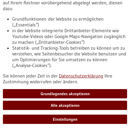
auf Ihrem Rechner vorübergehend abgelegt werden, dienen
dazu
Pressemitteilung - 16.06.2026
Kickoff für das EU-Pathfinder-Projekt
Grundfunktionen der Website zu ermöglichen
HEARTCORE am NMI
(„Essentials“)
in der Website integrierte Drittanbieter-Elemente wie
Neue Medikamentenwirkstoffe sollten das Herz möglichst
Youtube-Videos oder Google Maps-Navigation zugänglich
wenig belasten, das ist klar. Aber wie lassen sich mögliche
zu machen („Drittanbieter-Cookies“)
Auswirkungen zuverlässig vorhersagen? Dieser
Statistik- und Tracking-Tools betreiben zu können um zu
Herausforderung stellen sich Forschende des NMI, der
verstehen, wie Seitenbesucher die Website benutzen und
Medizinischen Hochschule Hannover (Projektleitung), der
um Optimierungen für Sie umsetzen zu können
Universitat Politecnica de Valencia sowie der Industriepartner
(„Analyse-Cookies“).
Multi Channel Systems und Foresee Biosystems im neuen
Projekt HEARTCORE.
Sie können jeder Zeit in der
Datenschutzerklärung
Ihre
https://www.gesundheitsindustrie-
Zustimmung widerrufen oder ändern.
bw.de/fachbeitrag/pm/kickoff-fuer-das-eu-pathfinder-
projekt-heartcore-am-nmi
Grundlegendes akzeptieren
Alle akzeptieren
Pressemitteilung - 16.06.2026
Kliniken sichern, Versorgung stärken, Lasten
Einstellungen
fair verteilen