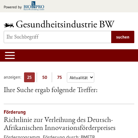
zum
Powered by
Inhalt
springen
suchen
anzeigen:
25
50
75
Ihre Suche ergab folgende Treffer:
Förderung
Richtlinie zur Verleihung des Deutsch-
Afrikanischen Innovationsförderpreises
Förderprogramm,
Förderung durch:
BMFTR ,