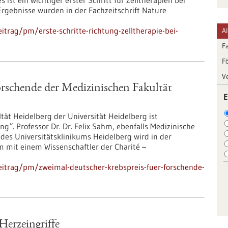
 ist ein wichtiger erster Schritt für Zelltherapien bei
rgebnisse wurden in der Fachzeitschrift Nature
trag/pm/erste-schritte-richtung-zelltherapie-bei-
A
F
F
V
orschende der Medizinischen Fakultät
E
ltät Heidelberg der Universität Heidelberg ist
ng“. Professor Dr. Dr. Felix Sahm, ebenfalls Medizinische
des Universitätsklinikums Heidelberg wird in der
 mit einem Wissenschaftler der Charité –
eitrag/pm/zweimal-deutscher-krebspreis-fuer-forschende-
Herzeingriffe