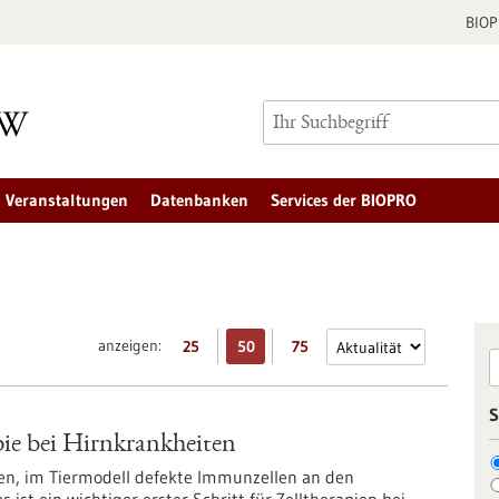
BIO
Veranstaltungen
Datenbanken
Services der BIOPRO
anzeigen:
25
50
75
S
pie bei Hirnkrankheiten
n, im Tiermodell defekte Immunzellen an den