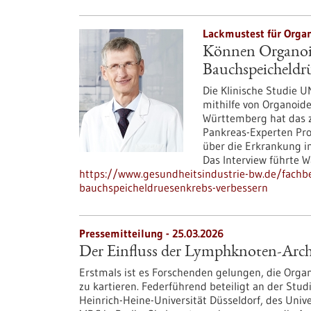
Lackmustest für Organ
Können Organoid
Bauchspeicheldrü
Die Klinische Studie 
mithilfe von Organoide
Württemberg hat das 
Pankreas-Experten Pro
über die Erkrankung i
Das Interview führte Wa
https://www.gesundheitsindustrie-bw.de/fachbe
bauchspeicheldruesenkrebs-verbessern
Pressemitteilung - 25.03.2026
Der Einfluss der Lymphknoten-Arc
Erstmals ist es Forschenden gelungen, die Org
zu kartieren. Federführend beteiligt an der Stu
Heinrich-Heine-Universität Düsseldorf, des Univ