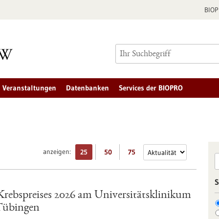
BIO
Veranstaltungen
Datenbanken
Services der BIOPRO
anzeigen:
25
50
75
S
rebspreises 2026 am Universitätsklinikum
 Tübingen