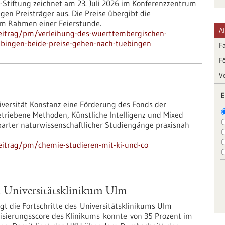
r-Stiftung zeichnet am 23. Juli 2026 im Konferenzzentrum
gen Preisträger aus. Die Preise übergibt die
 im Rahmen einer Feierstunde.
A
eitrag/pm/verleihung-des-wuerttembergischen-
ebingen-beide-preise-gehen-nach-tuebingen
F
F
V
E
iversität Konstanz eine Förderung des Fonds der
triebene Methoden, Künstliche Intelligenz und Mixed
arter naturwissenschaftlicher Studiengänge praxisnah
eitrag/pm/chemie-studieren-mit-ki-und-co
m Universitätsklinikum Ulm
gt die Fortschritte des Universitätsklinikums Ulm
alisierungsscore des Klinikums konnte von 35 Prozent im