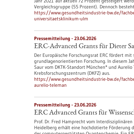
Jahr 2021 auf aktuell 72 Prozent gesteigert wer
Vergleichsgruppe (55 Prozent). Dennoch besteh
https://www.gesundheitsindustrie-bw.de/fachbe
universitaetsklinikum-ulm
Pressemitteilung - 23.06.2026
ERC-Advanced Grants für Dieter S
Der Europäische Forschungsrat ERC fördert mit 
grundlagenorientierten Forschung. In diesem Jah
Saur vom DKTK-Standort München* und Aurelio 
Krebsforschungszentrum (DKFZ) aus.
https://www.gesundheitsindustrie-bw.de/fachbe
aurelio-teleman
Pressemitteilung - 23.06.2026
ERC Advanced Grants für Wissenscha
Prof. Dr. Fred Hamprecht vom Interdisziplinären
Heidelberg erhält eine hochdotierte Förderung d
der computergestützten Quantenchemie. Ein ERC