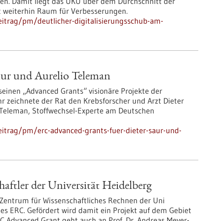
den. Damit liegt das UKU über dem Durchschnitt der
t weiterhin Raum für Verbesserungen.
itrag/pm/deutlicher-digitalisierungsschub-am-
aur und Aurelio Teleman
seinen „Advanced Grants“ visionäre Projekte der
r zeichnete der Rat den Krebsforscher und Arzt Dieter
Teleman, Stoffwechsel-Experte am Deutschen
itrag/pm/erc-advanced-grants-fuer-dieter-saur-und-
ftler der Universität Heidelberg
 Zentrum für Wissenschaftliches Rechnen der Uni
es ERC. Gefördert wird damit ein Projekt auf dem Gebiet
 Advanced Grant geht auch an Prof. Dr. Andreas Meyer-