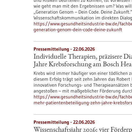
und Risiken beurteilen zu können, ist Vorwissen 
wie geht man mit den Ergebnissen um? Was will m
„Generation Genom – Dein Code. Deine Zukunft.“ 
Wissenschaftskommunikation im direkten Dialog
https://www.gesundheitsindustrie-bw.de/fachbe
generation-genom-dein-code-deine-zukunft
Pressemitteilung - 22.06.2026
Individuelle Therapien, präzisere D
Jahre Krebsforschung am Bosch He
Krebs wird immer häufiger von einer tödlichen z
diesem Erfolg trägt seit zehn Jahren das Robe
innovativen Forschungs- und Therapieansätzen be
angestoßen – mit maßgeblicher Förderung durch
https://www.gesundheitsindustrie-bw.de/fachbe
mehr-patientenbeteiligung-zehn-jahre-krebsfo
Pressemitteilung - 22.06.2026
Wissenschaftsjahr 2026: vier Förde