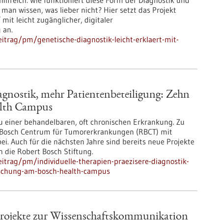
hilfreich: Wie funktioniert diese Form der Diagnostik und
an wissen, was lieber nicht? Hier setzt das Projekt
mit leicht zugänglicher, digitaler
 an.
itrag/pm/genetische-diagnostik-leicht-erklaert-mit-
iagnostik, mehr Patientenbeteiligung: Zehn
alth Campus
u einer behandelbaren, oft chronischen Erkrankung. Zu
rt Bosch Centrum für Tumorerkrankungen (RBCT) mit
i. Auch für die nächsten Jahre sind bereits neue Projekte
 die Robert Bosch Stiftung.
itrag/pm/individuelle-therapien-praezisere-diagnostik-
rschung-am-bosch-health-campus
rprojekte zur Wissenschaftskommunikation