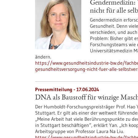
Gendermedizin: 
nicht für alle sel
Gendermedizin erforsc
Gesundheit. Denn viel
verschieden, und auch 
Problem: Bisher gibt e
Forschungsteams wie d
Universitätsmedizin 
ändern.
https://www.gesundheitsindustrie-bw.de/fachb
gesundheitsversorgung-nicht-fuer-alle-selbstver
Pressemitteilung - 17.06.2024
DNA als Baustoff für winzige Masch
Der Humboldt-Forschungspreisträger Prof. Hao Ya
Stuttgart. Er gilt als einer der weltweit führe
„Meine Arbeit hat viele Berührungspunkte zu d
in Stuttgart beschäftigen“, erklärt Yan. „Ich koo
Arbeitsgruppe von Professor Laura Na Liu.
https://www.gesundheitsindustrie-bw.de/fachb