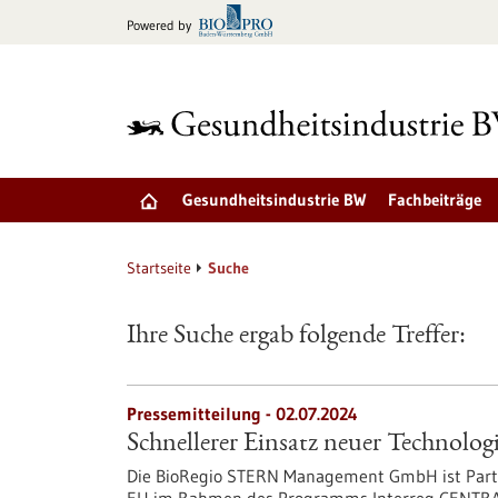
zum
Powered by
Inhalt
springen
Gesundheitsindustrie BW
Fachbeiträge
Startseite
Suche
Ihre Suche ergab folgende Treffer:
Pressemitteilung - 02.07.2024
Schnellerer Einsatz neuer Technologi
Die BioRegio STERN Management GmbH ist Partne