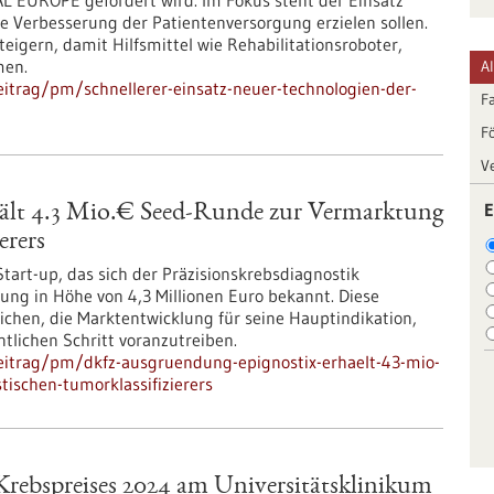
EUROPE gefördert wird. Im Fokus steht der Einsatz
ne Verbesserung der Patientenversorgung erzielen sollen.
teigern, damit Hilfsmittel wie Rehabilitationsroboter,
men.
A
itrag/pm/schnellerer-einsatz-neuer-technologien-der-
F
F
V
E
lt 4.3 Mio.€ Seed-Runde zur Vermarktung
erers
art-up, das sich der Präzisionskrebsdiagnostik
rung in Höhe von 4,3 Millionen Euro bekannt. Diese
lichen, die Marktentwicklung für seine Hauptindikation,
tlichen Schritt voranzutreiben.
eitrag/pm/dkfz-ausgruendung-epignostix-erhaelt-43-mio-
ischen-tumorklassifizierers
rebspreises 2024 am Universitätsklinikum