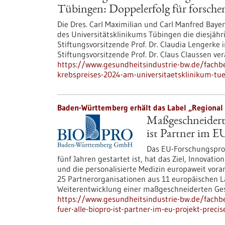
Tübingen: Doppelerfolg für forsch
Die Dres. Carl Maximilian und Carl Manfred Baye
des Universitätsklinikums Tübingen die diesjähri
Stiftungsvorsitzende Prof. Dr. Claudia Lengerke
Stiftungsvorsitzende Prof. Dr. Claus Claussen ve
https://www.gesundheitsindustrie-bw.de/fachb
krebspreises-2024-am-universitaetsklinikum-tu
Baden-Württemberg erhält das Label „Regional 
Maßgeschneidert
ist Partner im 
Das EU-Forschungsproj
fünf Jahren gestartet ist, hat das Ziel, Innova
und die personalisierte Medizin europaweit vor
25 Partnerorganisationen aus 11 europäischen 
Weiterentwicklung einer maßgeschneiderten Ge
https://www.gesundheitsindustrie-bw.de/fach
fuer-alle-biopro-ist-partner-im-eu-projekt-precis