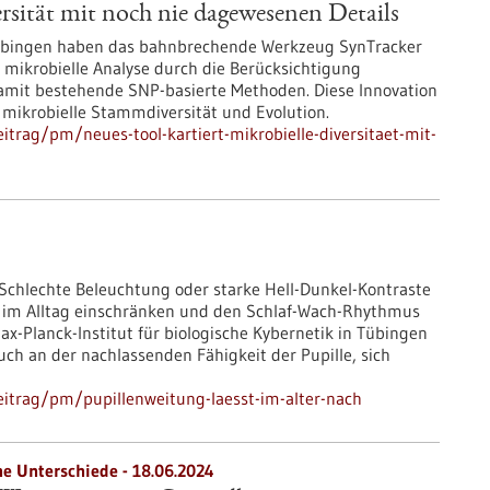
ersität mit noch nie dagewesenen Details
e Tübingen haben das bahnbrechende Werkzeug SynTracker
le mikrobielle Analyse durch die Berücksichtigung
amit bestehende SNP-basierte Methoden. Diese Innovation
e mikrobielle Stammdiversität und Evolution.
trag/pm/neues-tool-kartiert-mikrobielle-diversitaet-mit-
 Schlechte Beleuchtung oder starke Hell-Dunkel-Kontraste
n im Alltag einschränken und den Schlaf-Wach-Rhythmus
x-Planck-Institut für biologische Kybernetik in Tübingen
auch an der nachlassenden Fähigkeit der Pupille, sich
itrag/pm/pupillenweitung-laesst-im-alter-nach
he Unterschiede - 18.06.2024