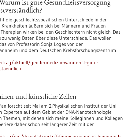
Warum ist gute Gesundheitsversorgung
bstverständlich?
ht die geschlechtsspezifischen Unterschiede in der
e Krankheiten äußern sich bei Männern und Frauen
Therapien wirken bei den Geschlechtern nicht gleich. Das
s zu wenig Daten über diese Unterschiede. Das wollen
as von Professorin Sonja Loges von der
Mannheim und dem Deutschen Krebsforschungszentrum
eitrag/aktuell/gendermedizin-warum-ist-gute-
staendlich
inen und künstliche Zellen
n forscht seit Mai am 2.Physikalischen Institut der Uni
nden Experten auf dem Gebiet der DNA-Nanotechnologie.
en Themen, mit denen sich meine Kolleginnen und Kollegen
periere daher schon seit längerer Zeit mit der
eitrag/pm/dna-als-baustoff-fuer-winzige-maschinen-und-