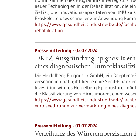
EU im Rahmen des Programms Interreg CENTRAL 
neuer Technologien in der Rehabilitation, die ei
Ziel ist, die Innovationskapazitäten von KMU zu s
Exoskelette usw. schneller zur Anwendung kom
https://www.gesundheitsindustrie-bw.de/fachbe
rehabilitation
Pressemitteilung - 02.07.2024
DKFZ-Ausgründung Epignostix erhä
eines diagnostischen Tumorklassifizi
Die Heidelberg Epignostix GmbH, ein Deeptech-St
verschrieben hat, gibt heute eine Seed-Finanzie
Investition wird es Heidelberg Epignostix ermög
die Klassifizierung von Hirntumoren, einen wesen
https://www.gesundheitsindustrie-bw.de/fachb
euro-seed-runde-zur-vermarktung-eines-diagnost
Pressemitteilung - 01.07.2024
Verleihung des Württembergischen K