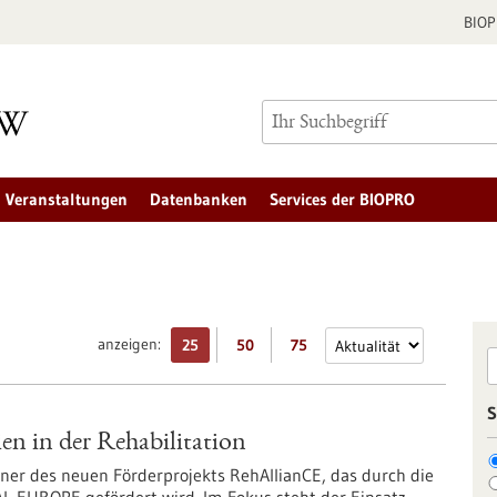
BIO
Veranstaltungen
Datenbanken
Services der BIOPRO
anzeigen:
25
50
75
S
en in der Rehabilitation
r des neuen Förderprojekts RehAllianCE, das durch die