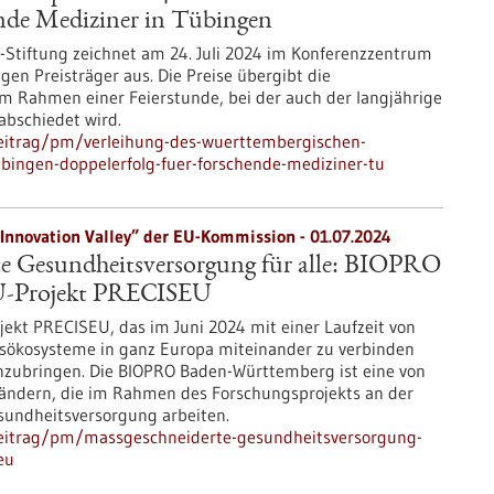
ende Mediziner in Tübingen
r-Stiftung zeichnet am 24. Juli 2024 im Konferenzzentrum
gen Preisträger aus. Die Preise übergibt die
 im Rahmen einer Feierstunde, bei der auch der langjährige
rabschiedet wird.
eitrag/pm/verleihung-des-wuerttembergischen-
ebingen-doppelerfolg-fuer-forschende-mediziner-tu
Innovation Valley” der EU-Kommission - 01.07.2024
e Gesundheitsversorgung für alle: BIOPRO
EU-Projekt PRECISEU
ekt PRECISEU, das im Juni 2024 mit einer Laufzeit von
tionsökosysteme in ganz Europa miteinander zu verbinden
anzubringen. Die BIOPRO Baden-Württemberg ist eine von
Ländern, die im Rahmen des Forschungsprojekts an der
sundheitsversorgung arbeiten.
beitrag/pm/massgeschneiderte-gesundheitsversorgung-
eu