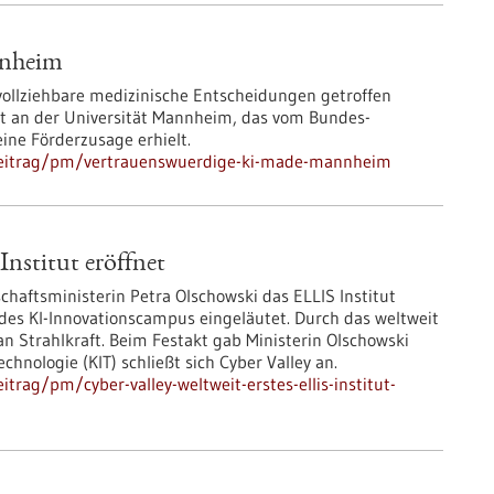
nnheim
hvollziehbare medizinische Entscheidungen getroffen
kt an der Universität Mannheim, das vom Bundes­
ine Förderzusage erhielt.
beitrag/pm/vertrauenswuerdige-ki-made-mannheim
Institut eröffnet
chaftsministerin Petra Olschowski das ELLIS Institut
des KI-Innovationscampus eingeläutet. Durch das weltweit
 an Strahlkraft. Beim Festakt gab Ministerin Olschowski
hnologie (KIT) schließt sich Cyber Valley an.
rag/pm/cyber-valley-weltweit-erstes-ellis-institut-