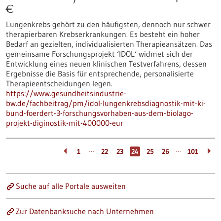
€
Lungenkrebs gehört zu den häufigsten, dennoch nur schwer
therapierbaren Krebserkrankungen. Es besteht ein hoher
Bedarf an gezielten, individualisierten Therapieansätzen. Das
gemeinsame Forschungsprojekt ‘IDOL‘ widmet sich der
Entwicklung eines neuen klinischen Testverfahrens, dessen
Ergebnisse die Basis für entsprechende, personalisierte
Therapieentscheidungen legen.
https://www.gesundheitsindustrie-
bw.de/fachbeitrag/pm/idol-lungenkrebsdiagnostik-mit-ki-
bund-foerdert-3-forschungsvorhaben-aus-dem-biolago-
projekt-diginostik-mit-400000-eur
…
…
1
22
23
24
25
26
101
Suche auf alle Portale ausweiten
Zur Datenbanksuche nach Unternehmen