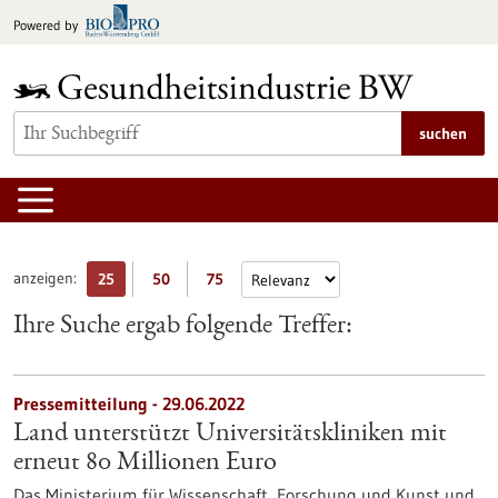
zum
Powered by
Inhalt
springen
suchen
anzeigen:
25
50
75
Ihre Suche ergab folgende Treffer:
Pressemitteilung - 29.06.2022
Land unterstützt Universitätskliniken mit
erneut 80 Millionen Euro
Das Ministerium für Wissenschaft, Forschung und Kunst und