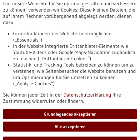
Um unsere Webseite für Sie optimal gestalten und verbessern
Erscheinungsdatum
zu können, verwenden wir Cookies: Diese kleinen Dateien, die
auf Ihrem Rechner vorübergehend abgelegt werden, dienen
dazu
zurücksetzen
Grundfunktionen der Website zu ermöglichen
(„Essentials“)
anzeigen
in der Website integrierte Drittanbieter-Elemente wie
Youtube-Videos oder Google Maps-Navigation zugänglich
zu machen („Drittanbieter-Cookies“)
Statistik- und Tracking-Tools betreiben zu können um zu
verstehen, wie Seitenbesucher die Website benutzen und
Nach oben
um Optimierungen für Sie umsetzen zu können
(„Analyse-Cookies“).
Sie können jeder Zeit in der
Datenschutzerklärung
Ihre
Informiert bleiben
Zustimmung widerrufen oder ändern.
Newsletter abonnieren
Grundlegendes akzeptieren
Alle akzeptieren