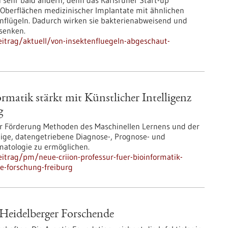
 sehr bald ändern, denn das Karlsruher Start-up
 Oberflächen medizinischer Implantate mit ähnlichen
nflügeln. Dadurch wirken sie bakterienabweisend und
 senken.
itrag/aktuell/von-insektenfluegeln-abgeschaut-
matik stärkt mit Künstlicher Intelligenz
g
iger Förderung Methoden des Maschinellen Lernens und der
ige, datengetriebene Diagnose-, Prognose- und
matologie zu ermöglichen.
itrag/pm/neue-criion-professur-fuer-bioinformatik-
ie-forschung-freiburg
 Heidelberger Forschende