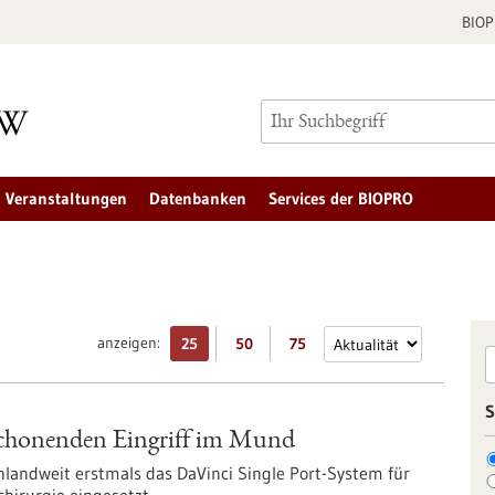
BIO
Veranstaltungen
Datenbanken
Services der BIOPRO
anzeigen:
25
50
75
S
schonenden Eingriff im Mund
landweit erstmals das DaVinci Single Port-System für