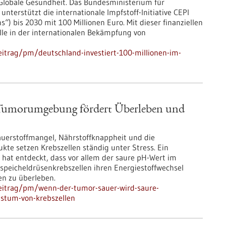
Globale Gesundheit. Das Bundesministerium für
terstützt die internationale Impfstoff-Initiative CEPI
“) bis 2030 mit 100 Millionen Euro. Mit dieser finanziellen
le in der internationalen Bekämpfung von
itrag/pm/deutschland-investiert-100-millionen-im-
 Tumorumgebung fördert Überleben und
uerstoffmangel, Nährstoffknappheit und die
kte setzen Krebszellen ständig unter Stress. Ein
at entdeckt, dass vor allem der saure pH-Wert im
speicheldrüsenkrebszellen ihren Energiestoffwechsel
n zu überleben.
eitrag/pm/wenn-der-tumor-sauer-wird-saure-
stum-von-krebszellen