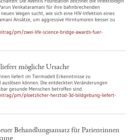
chaften: Die Aventis Foundation zeichnet die Infektiologin
 Varun Venkataramani für ihre bahnbrechenden
euen Wegen sucht, wie sich eine HIV-Infektion eines
ramani Ansätze, um aggressive Hirntumoren besser zu
itrag/pm/zwei-life-science-bridge-awards-fuer-
liefert mögliche Ursache
nen liefert im Tiermodell Erkenntnisse zu
d auslösen können. Die entdeckten Veränderungen
bar gesunde Menschen betroffen sind.
itrag/pm/ploetzlicher-herztod-3d-bildgebung-liefert-
 neuer Behandlungsansatz für Patientinnen
rkung