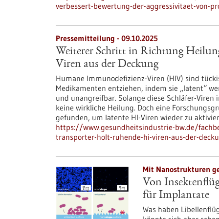
verbessert-bewertung-der-aggressivitaet-von-pr
Pressemitteilung - 09.10.2025
Weiterer Schritt in Richtung Heilu
Viren aus der Deckung
Humane Immunodefizienz-Viren (HIV) sind tück
Medikamenten entziehen, indem sie „latent“ wer
und unangreifbar. Solange diese Schläfer-Viren 
keine wirkliche Heilung. Doch eine Forschungs
gefunden, um latente HI-Viren wieder zu aktivie
https://www.gesundheitsindustrie-bw.de/fachbe
transporter-holt-ruhende-hi-viren-aus-der-deck
Mit Nanostrukturen g
Von Insektenflüg
für Implantate
Was haben Libellenflü