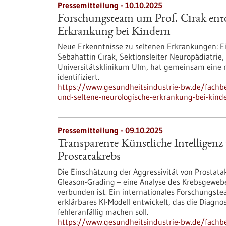
Pressemitteilung - 10.10.2025
Forschungsteam um Prof. Cırak entd
Erkrankung bei Kindern
Neue Erkenntnisse zu seltenen Erkrankungen: Ein
Sebahattin Cırak, Sektionsleiter Neuropädiatrie
Universitätsklinikum Ulm, hat gemeinsam eine n
identifiziert.
https://www.gesundheitsindustrie-bw.de/fachb
und-seltene-neurologische-erkrankung-bei-kind
Pressemitteilung - 09.10.2025
Transparente Künstliche Intelligenz
Prostatakrebs
Die Einschätzung der Aggressivität von Prostata
Gleason-Grading – eine Analyse des Krebsgewebes
verbunden ist. Ein internationales Forschungste
erklärbares KI-Modell entwickelt, das die Diagn
fehleranfällig machen soll.
https://www.gesundheitsindustrie-bw.de/fachbe