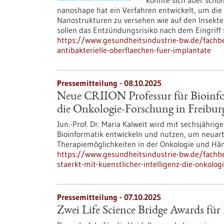
könnte sich aber schon
nanoshape hat ein Verfahren entwickelt, um die
Nanostrukturen zu versehen wie auf den Insekte
sollen das Entzündungsrisiko nach dem Eingriff
https://www.gesundheitsindustrie-bw.de/fachbe
antibakterielle-oberflaechen-fuer-implantate
Pressemitteilung - 08.10.2025
Neue CRIION Professur für Bioinfor
die Onkologie-Forschung in Freibur
Jun.-Prof. Dr. Maria Kalweit wird mit sechsjähr
Bioinformatik entwickeln und nutzen, um neuart
Therapiemöglichkeiten in der Onkologie und Hä
https://www.gesundheitsindustrie-bw.de/fachbe
staerkt-mit-kuenstlicher-intelligenz-die-onkolog
Pressemitteilung - 07.10.2025
Zwei Life Science Bridge Awards für