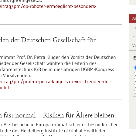
chirurgie eingesetzt.
eitrag/pm/op-roboter-ermoeglicht-besonders-
A
F
F
den der Deutschen Gesellschaft für
V
rnimmt Prof. Dr. Petra Kluger den Vorsitz der Deutschen
E
ieder der Gesellschaft wählten die Leiterin des
verfahrenstechnik IGB beim diesjährigen DGBM-Kongress
n Vorsitzenden.
itrag/pm/prof-dr-petra-kluger-zur-vorsitzenden-der-
aehlt
fast normal – Risiken für Ältere bleiben
r Arztbesuche in Europa dramatisch ein – besonders bei
udie des Heidelberg Institute of Global Health der