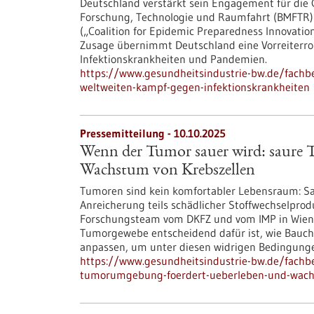
Deutschland verstärkt sein Engagement für die 
Forschung, Technologie und Raumfahrt (BMFTR) un
(„Coalition for Epidemic Preparedness Innovations
Zusage übernimmt Deutschland eine Vorreiterrol
Infektionskrankheiten und Pandemien.
https://www.gesundheitsindustrie-bw.de/fachbe
weltweiten-kampf-gegen-infektionskrankheiten
Pressemitteilung - 10.10.2025
Wenn der Tumor sauer wird: saure
Wachstum von Krebszellen
Tumoren sind kein komfortabler Lebensraum: Sa
Anreicherung teils schädlicher Stoffwechselprodu
Forschungsteam vom DKFZ und vom IMP in Wien h
Tumorgewebe entscheidend dafür ist, wie Bauch
anpassen, um unter diesen widrigen Bedingunge
https://www.gesundheitsindustrie-bw.de/fachb
tumorumgebung-foerdert-ueberleben-und-wach