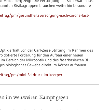
t Heidelberg zeigt: Die Versorgung hat sich zwar in fast
enannten Risikogruppen brauchen weiterhin besondere
eitrag/pm/gesundheitsversorgung-nach-corona-fast-
 Optik erhält von der Carl-Zeiss-Stiftung im Rahmen des
o dotierte Förderung für den Aufbau einer neuen
im Bereich der Mikrooptik und des faserbasierten 3D-
Tages biologisches Gewebe direkt im Körper aufbauen
eitrag/pm/mini-3d-druck-im-koerper
nen im weltweiten Kampf gegen