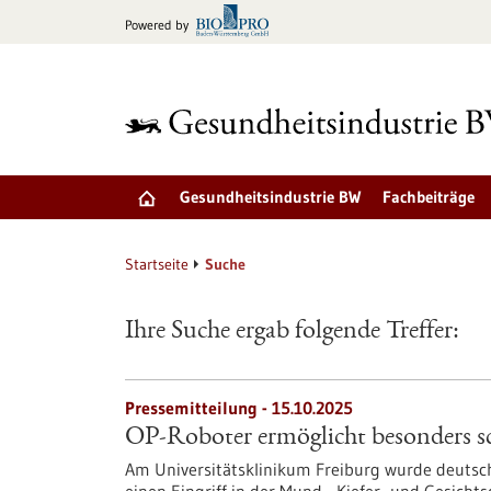
zum
Powered by
Inhalt
springen
Gesundheitsindustrie BW
Fachbeiträge
Startseite
Suche
Ihre Suche ergab folgende Treffer:
Pressemitteilung - 15.10.2025
OP-Roboter ermöglicht besonders 
Am Universitätsklinikum Freiburg wurde deutsch