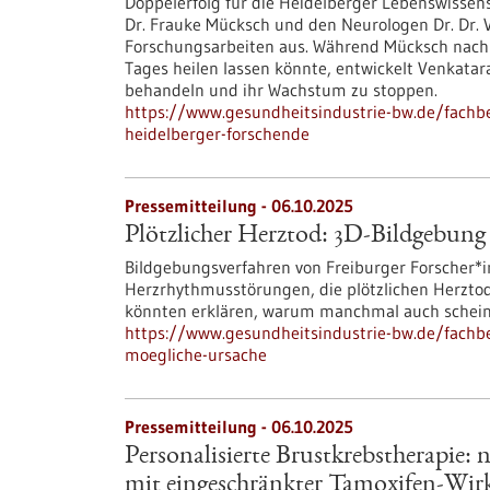
Doppelerfolg für die Heidelberger Lebenswissens
Dr. Frauke Mücksch und den Neurologen Dr. Dr.
Forschungsarbeiten aus. Während Mücksch nach n
Tages heilen lassen könnte, entwickelt Venkata
behandeln und ihr Wachstum zu stoppen.
https://www.gesundheitsindustrie-bw.de/fachbe
heidelberger-forschende
Pressemitteilung - 06.10.2025
Plötzlicher Herztod: 3D-Bildgebung 
Bildgebungsverfahren von Freiburger Forscher*in
Herzrhythmusstörungen, die plötzlichen Herzto
könnten erklären, warum manchmal auch schein
https://www.gesundheitsindustrie-bw.de/fachbe
moegliche-ursache
Pressemitteilung - 06.10.2025
Personalisierte Brustkrebstherapie:
mit eingeschränkter Tamoxifen-Wi