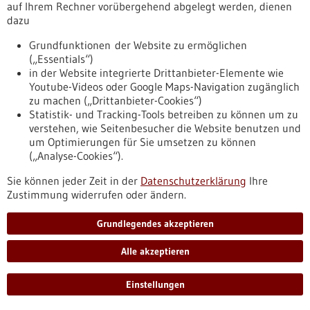
auf Ihrem Rechner vorübergehend abgelegt werden, dienen
lebenden Zellen
dazu
Die Fähigkeit von Proteinkinasen, eine Phosphatgruppe auf
Grundfunktionen der Website zu ermöglichen
Zielproteine zu übertragen, spielt in vielen zellulären
(„Essentials“)
Prozessen eine wichtige Rolle. Wissenschaftler haben nun ein
in der Website integrierte Drittanbieter-Elemente wie
molekulares Werkzeug entwickelt, mit dem sich diese
Youtube-Videos oder Google Maps-Navigation zugänglich
Kinaseaktivitäten sowohl räumlich als auch zeitlich verfolgen
zu machen („Drittanbieter-Cookies“)
lassen. Damit ist es möglich, den Zusammenhang zwischen
Statistik- und Tracking-Tools betreiben zu können um zu
Kinaseaktivitäten und zellulären Phänotypen in heterogenen
verstehen, wie Seitenbesucher die Website benutzen und
Zellpopulationen und in vivo zu untersuchen.
um Optimierungen für Sie umsetzen zu können
https://www.gesundheitsindustrie-
(„Analyse-Cookies“).
bw.de/fachbeitrag/pm/untersuchung-der-kinaseaktivitaet-
lebenden-zellen
Sie können jeder Zeit in der
Datenschutzerklärung
Ihre
Zustimmung widerrufen oder ändern.
Pressemitteilung - 10.07.2025
Grundlegendes akzeptieren
Sichere Klassifizierung von Hirntumoren
Alle akzeptieren
trotz kleiner Gewebemengen oder begrenzter
Zeit
Einstellungen
Wissenschaftlerinnen und Wissenschaftler der Medizinischen
Fakultät der Universität Heidelberg haben neue