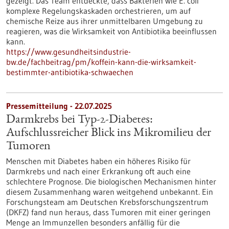
gezeigt. Das Team entdeckte, dass Bakterien wie E. coli
komplexe Regelungskaskaden orchestrieren, um auf
chemische Reize aus ihrer unmittelbaren Umgebung zu
reagieren, was die Wirksamkeit von Antibiotika beeinflussen
kann.
https://www.gesundheitsindustrie-
bw.de/fachbeitrag/pm/koffein-kann-die-wirksamkeit-
bestimmter-antibiotika-schwaechen
Pressemitteilung - 22.07.2025
Darmkrebs bei Typ-2-Diabetes:
Aufschlussreicher Blick ins Mikromilieu der
Tumoren
Menschen mit Diabetes haben ein höheres Risiko für
Darmkrebs und nach einer Erkrankung oft auch eine
schlechtere Prognose. Die biologischen Mechanismen hinter
diesem Zusammenhang waren weitgehend unbekannt. Ein
Forschungsteam am Deutschen Krebsforschungszentrum
(DKFZ) fand nun heraus, dass Tumoren mit einer geringen
Menge an Immunzellen besonders anfällig für die