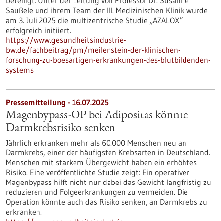
beteiligt: Unter der Leitung von Professor Dr. Susanne
Saußele und ihrem Team der III. Medizinischen Klinik wurde
am 3. Juli 2025 die multizentrische Studie „AZALOX“
erfolgreich initiiert.
https://www.gesundheitsindustrie-
bw.de/fachbeitrag/pm/meilenstein-der-klinischen-
forschung-zu-boesartigen-erkrankungen-des-blutbildenden-
systems
Pressemitteilung - 16.07.2025
Magenbypass-OP bei Adipositas könnte
Darmkrebsrisiko senken
Jährlich erkranken mehr als 60.000 Menschen neu an
Darmkrebs, einer der häufigsten Krebsarten in Deutschland.
Menschen mit starkem Übergewicht haben ein erhöhtes
Risiko. Eine veröffentlichte Studie zeigt: Ein operativer
Magenbypass hilft nicht nur dabei das Gewicht langfristig zu
reduzieren und Folgeerkrankungen zu vermeiden. Die
Operation könnte auch das Risiko senken, an Darmkrebs zu
erkranken.