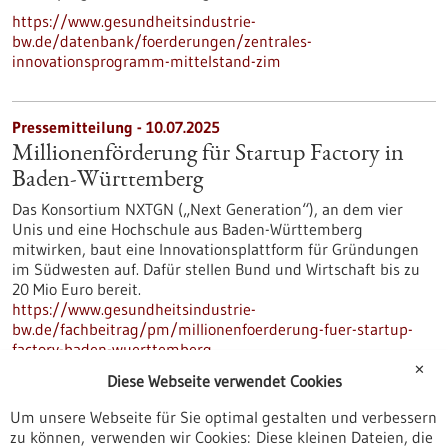
https://www.gesundheitsindustrie-
bw.de/datenbank/foerderungen/zentrales-
innovationsprogramm-mittelstand-zim
Pressemitteilung - 10.07.2025
Millionenförderung für Startup Factory in
Baden-Württemberg
Das Konsortium NXTGN („Next Generation“), an dem vier
Unis und eine Hochschule aus Baden-Württemberg
mitwirken, baut eine Innovationsplattform für Gründungen
im Südwesten auf. Dafür stellen Bund und Wirtschaft bis zu
20 Mio Euro bereit.
https://www.gesundheitsindustrie-
bw.de/fachbeitrag/pm/millionenfoerderung-fuer-startup-
factory-baden-wuerttemberg
✕
Diese Webseite verwendet Cookies
Pressemitteilung - 10.07.2025
Um unsere Webseite für Sie optimal gestalten und verbessern
zu können, verwenden wir Cookies: Diese kleinen Dateien, die
Untersuchung der Kinaseaktivität in