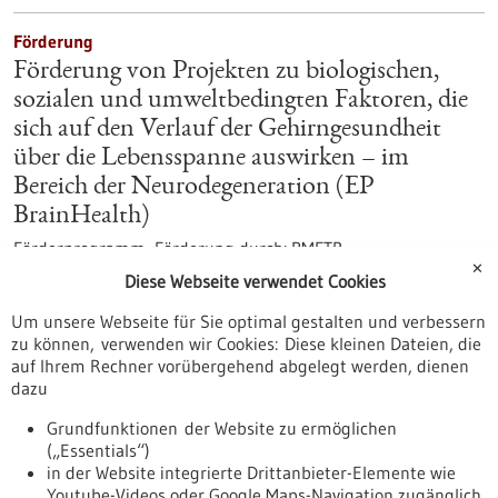
Förderung
Förderung von Projekten zu biologischen,
sozialen und umweltbedingten Faktoren, die
sich auf den Verlauf der Gehirngesundheit
über die Lebensspanne auswirken – im
Bereich der Neurodegeneration (EP
BrainHealth)
Förderprogramm,
Förderung durch:
BMFTR,
Einreichungsfrist:
10.03.2026
✕
Diese Webseite verwendet Cookies
https://www.gesundheitsindustrie-
Um unsere Webseite für Sie optimal gestalten und verbessern
bw.de/datenbank/foerderungen/foerderung-von-projekten-
zu können, verwenden wir Cookies: Diese kleinen Dateien, die
zu-biologischen-sozialen-und-umweltbedingten-faktoren-
auf Ihrem Rechner vorübergehend abgelegt werden, dienen
neurodegeneration
dazu
Grundfunktionen der Website zu ermöglichen
Förderung
(„Essentials“)
Preis für Innovation in der Medizintechnik
in der Website integrierte Drittanbieter-Elemente wie
Youtube-Videos oder Google Maps-Navigation zugänglich