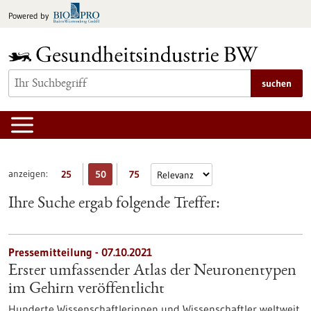
zum
Powered by
Inhalt
springen
suchen
anzeigen:
25
50
75
Ihre Suche ergab folgende Treffer:
Pressemitteilung - 07.10.2021
Erster umfassender Atlas der Neuronentypen
im Gehirn veröffentlicht
Hunderte Wissenschaftlerinnen und Wissenschaftler weltweit