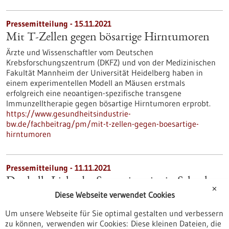
Pressemitteilung - 15.11.2021
Mit T-Zellen gegen bösartige Hirntumoren
Ärzte und Wissenschaftler vom Deutschen
Krebsforschungszentrum (DKFZ) und von der Medizinischen
Fakultät Mannheim der Universität Heidelberg haben in
einem experimentellen Modell an Mäusen erstmals
erfolgreich eine neoantigen-spezifische transgene
Immunzelltherapie gegen bösartige Hirntumoren erprobt.
https://www.gesundheitsindustrie-
bw.de/fachbeitrag/pm/mit-t-zellen-gegen-boesartige-
hirntumoren
Pressemitteilung - 11.11.2021
Das helle Licht der Sonne ist wie ein Schock
✕
Diese Webseite verwendet Cookies
Kinder, die erst nach langen Jahren der Blindheit operiert
werden, müssen erst lernen, ihren „neuen“ Sehsinn zu
Um unsere Webseite für Sie optimal gestalten und verbessern
gebrauchen. Wie das Gehirn dabei die neuen visuellen Signale
zu können, verwenden wir Cookies: Diese kleinen Dateien, die
mit den Informationen der anderen Sinne integriert, hat ein