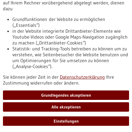
auf Ihrem Rechner vorübergehend abgelegt werden, dienen
deutsch-israelisches Forschungsteam untersucht.
dazu
https://www.gesundheitsindustrie-
bw.de/fachbeitrag/pm/das-helle-licht-der-sonne-ist-wie-ein-
Grundfunktionen der Website zu ermöglichen
schock
(„Essentials“)
in der Website integrierte Drittanbieter-Elemente wie
Youtube-Videos oder Google Maps-Navigation zugänglich
Pressemitteilung - 12.11.2021
zu machen („Drittanbieter-Cookies“)
Statistik- und Tracking-Tools betreiben zu können um zu
Bispezifischer Antikörper gegen Prostatakrebs
verstehen, wie Seitenbesucher die Website benutzen und
zeigt erste positive Ergebnisse
um Optimierungen für Sie umsetzen zu können
Das Prostatakarzinom gilt als die zweithäufigste
(„Analyse-Cookies“).
Krebserkrankung bei Männern. Metastasiert der Tumor, ist
Sie können jeder Zeit in der
Datenschutzerklärung
Ihre
das Prostatakarzinom bislang auch nicht heilbar. Um die
Zustimmung widerrufen oder ändern.
Erkrankung jedoch effektiv zu behandeln und bei Betroffenen
eine deutliche und langfristige Verbesserung zu erreichen,
hat ein Forschungsteam der KKE Translationale Immunologie
Grundlegendes akzeptieren
der Medizinischen Universitätsklinik Tübingen einen
bispezifischen Antikörper entwickelt.
Alle akzeptieren
https://www.gesundheitsindustrie-
bw.de/fachbeitrag/pm/bispezifischer-antikoerper-gegen-
Einstellungen
prostatakrebs-zeigt-erste-positive-ergebnisse-1