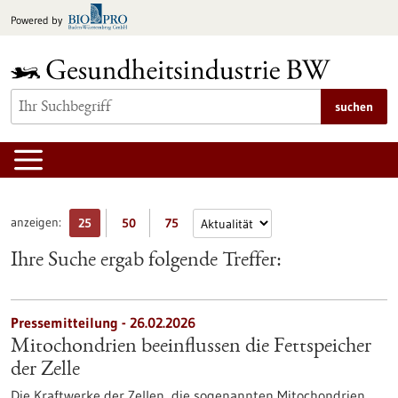
zum
Powered by
Inhalt
springen
suchen
anzeigen:
25
50
75
Ihre Suche ergab folgende Treffer:
Pressemitteilung - 26.02.2026
Mitochondrien beeinflussen die Fettspeicher
der Zelle
Die Kraftwerke der Zellen, die sogenannten Mitochondrien,