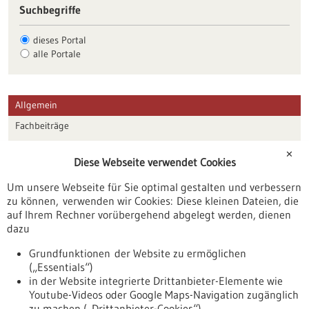
Suchbegriffe
dieses Portal
alle Portale
Allgemein
Fachbeiträge
Förderungen
✕
Diese Webseite verwendet Cookies
Veranstaltungen
Um unsere Webseite für Sie optimal gestalten und verbessern
Erscheinungsdatum
zu können, verwenden wir Cookies: Diese kleinen Dateien, die
auf Ihrem Rechner vorübergehend abgelegt werden, dienen
dazu
zurücksetzen
Grundfunktionen der Website zu ermöglichen
(„Essentials“)
anzeigen
in der Website integrierte Drittanbieter-Elemente wie
Youtube-Videos oder Google Maps-Navigation zugänglich
zu machen („Drittanbieter-Cookies“)