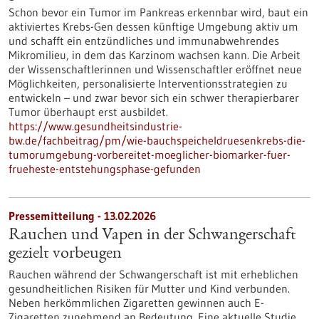
Schon bevor ein Tumor im Pankreas erkennbar wird, baut ein
aktiviertes Krebs-Gen dessen künftige Umgebung aktiv um
und schafft ein entzündliches und immunabwehrendes
Mikromilieu, in dem das Karzinom wachsen kann. Die Arbeit
der Wissenschaftlerinnen und Wissenschaftler eröffnet neue
Möglichkeiten, personalisierte Interventionsstrategien zu
entwickeln – und zwar bevor sich ein schwer therapierbarer
Tumor überhaupt erst ausbildet.
https://www.gesundheitsindustrie-
bw.de/fachbeitrag/pm/wie-bauchspeicheldruesenkrebs-die-
tumorumgebung-vorbereitet-moeglicher-biomarker-fuer-
frueheste-entstehungsphase-gefunden
Pressemitteilung - 13.02.2026
Rauchen und Vapen in der Schwangerschaft
gezielt vorbeugen
Rauchen während der Schwangerschaft ist mit erheblichen
gesundheitlichen Risiken für Mutter und Kind verbunden.
Neben herkömmlichen Zigaretten gewinnen auch E-
Zigaretten zunehmend an Bedeutung. Eine aktuelle Studie