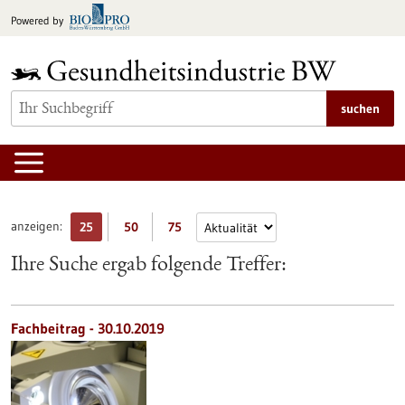
zum
Powered by
Inhalt
springen
suchen
anzeigen:
25
50
75
Ihre Suche ergab folgende Treffer:
Fachbeitrag - 30.10.2019