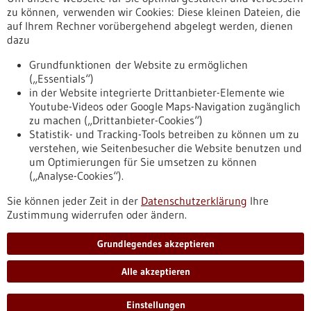
Erscheinungsdatum
zu können, verwenden wir Cookies: Diese kleinen Dateien, die
auf Ihrem Rechner vorübergehend abgelegt werden, dienen
dazu
zurücksetzen
Grundfunktionen der Website zu ermöglichen
(„Essentials“)
anzeigen
in der Website integrierte Drittanbieter-Elemente wie
Youtube-Videos oder Google Maps-Navigation zugänglich
zu machen („Drittanbieter-Cookies“)
Statistik- und Tracking-Tools betreiben zu können um zu
verstehen, wie Seitenbesucher die Website benutzen und
Nach oben
um Optimierungen für Sie umsetzen zu können
(„Analyse-Cookies“).
Sie können jeder Zeit in der
Datenschutzerklärung
Ihre
Informiert bleiben
Zustimmung widerrufen oder ändern.
Newsletter abonnieren
Grundlegendes akzeptieren
Alle akzeptieren
2026
©
Einstellungen