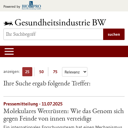
zum
Powered by
Inhalt
springen
suchen
anzeigen:
25
50
75
Ihre Suche ergab folgende Treffer:
Pressemitteilung - 11.07.2025
Molekulares Wettrüsten: Wie das Genom sich
gegen Feinde von innen verteidigt
Ein internationales Forschungsteam hat einen Mechanismus