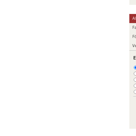
A
F
F
V
E