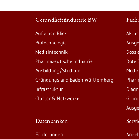
Gesundheitsindustrie BW
Fachb
Auf einen Blick
Aktue
Biotechnologie
Ausge
Medizintechnik
Dossi
Pharmazeutische Industrie
Rote 
Ausbildung/Studium
Mediz
Gründungsland Baden-Württemberg
Pharm
Infrastruktur
Diagn
Cluster & Netzwerke
Grund
Ausge
Datenbanken
Serv
Förderungen
Angeb