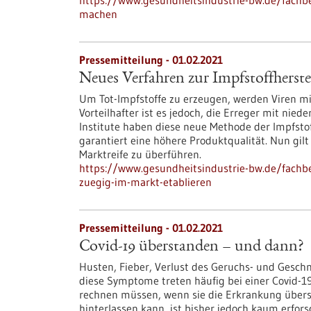
https://www.gesundheitsindustrie-bw.de/fachbe
machen
Pressemitteilung - 01.02.2021
Neues Verfahren zur Impfstoffherste
Um Tot-Impfstoffe zu erzeugen, werden Viren mit
Vorteilhafter ist es jedoch, die Erreger mit nie
Institute haben diese neue Methode der Impfstof
garantiert eine höhere Produktqualität. Nun gilt
Marktreife zu überführen.
https://www.gesundheitsindustrie-bw.de/fachbe
zuegig-im-markt-etablieren
Pressemitteilung - 01.02.2021
Covid-19 überstanden – und dann?
Husten, Fieber, Verlust des Geruchs- und Gesch
diese Symptome treten häufig bei einer Covid-1
rechnen müssen, wenn sie die Erkrankung über
hinterlassen kann, ist bisher jedoch kaum erfors