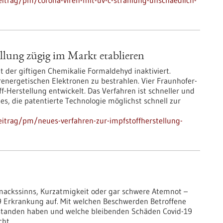
itrag/pm/corona-viren-mit-uv-c-strahlung-unschaedlich-
llung zügig im Markt etablieren
 der giftigen Chemikalie Formaldehyd inaktiviert.
derenergetischen Elektronen zu bestrahlen. Vier Fraunhofer-
f-Herstellung entwickelt. Das Verfahren ist schneller und
 es, die patentierte Technologie möglichst schnell zur
itrag/pm/neues-verfahren-zur-impfstoffherstellung-
mackssinns, Kurzatmigkeit oder gar schwere Atemnot –
9 Erkrankung auf. Mit welchen Beschwerden Betroffene
standen haben und welche bleibenden Schäden Covid-19
cht.