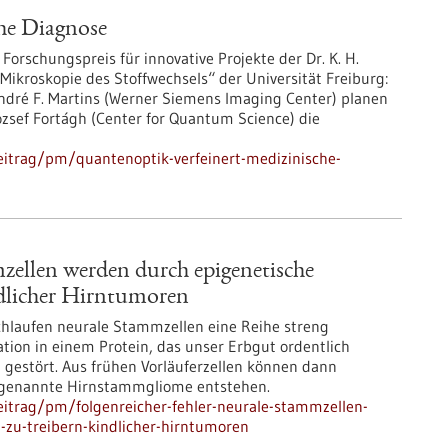
he Diagnose
Forschungspreis für innovative Projekte der Dr. K. H.
„Mikroskopie des Stoffwechsels“ der Universität Freiburg:
ndré F. Martins (Werner Siemens Imaging Center) planen
ózsef Fortágh (Center for Quantum Science) die
itrag/pm/quantenoptik-verfeinert-medizinische-
zellen werden durch epigenetische
dlicher Hirntumoren
hlaufen neurale Stammzellen eine Reihe streng
tion in einem Protein, das unser Erbgut ordentlich
g gestört. Aus frühen Vorläuferzellen können dann
sogenannte Hirnstammgliome entstehen.
itrag/pm/folgenreicher-fehler-neurale-stammzellen-
zu-treibern-kindlicher-hirntumoren