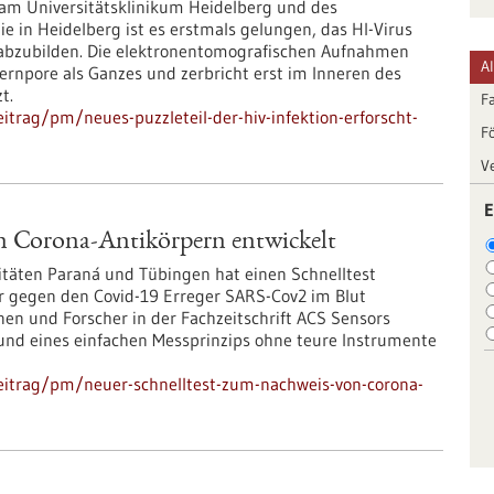
e am Universitätsklinikum Heidelberg und des
e in Heidelberg ist es erstmals gelungen, das HI-Virus
le abzubilden. Die elektronentomografischen Aufnahmen
A
 Kernpore als Ganzes und zerbricht erst im Inneren des
t.
F
trag/pm/neues-puzzleteil-der-hiv-infektion-erforscht-
F
V
E
n Corona-Antikörpern entwickelt
itäten Paraná und Tübingen hat einen Schnelltest
er gegen den Covid-19 Erreger SARS-Cov2 im Blut
nen und Forscher in der Fachzeitschrift ACS Sensors
rund eines einfachen Messprinzips ohne teure Instrumente
eitrag/pm/neuer-schnelltest-zum-nachweis-von-corona-