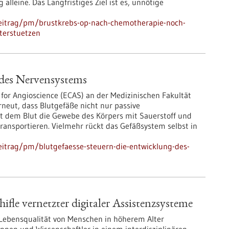
leine. Das Langfristiges Ziel ist es, unnötige
eitrag/pm/brustkrebs-op-nach-chemotherapie-noch-
nterstuetzen
 des Nervensystems
or Angioscience (ECAS) an der Medizinischen Fakultät
neut, dass Blutgefäße nicht nur passive
 dem Blut die Gewebe des Körpers mit Sauerstoff und
ansportieren. Vielmehr rückt das Gefäßsystem selbst in
itrag/pm/blutgefaesse-steuern-die-entwicklung-des-
fle vernetzter digitaler Assistenzsysteme
 Lebensqualität von Menschen in höherem Alter