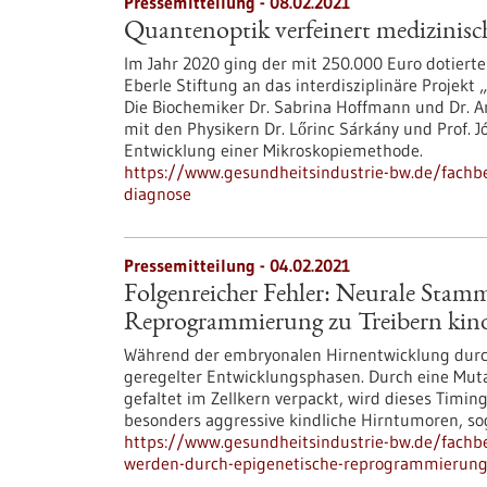
Pressemitteilung - 08.02.2021
Quantenoptik verfeinert medizinisc
Im Jahr 2020 ging der mit 250.000 Euro dotierte 
Eberle Stiftung an das interdisziplinäre Projekt 
Die Biochemiker Dr. Sabrina Hoffmann und Dr. A
mit den Physikern Dr. Lőrinc Sárkány und Prof. J
Entwicklung einer Mikroskopiemethode.
https://www.gesundheitsindustrie-bw.de/fachbe
diagnose
Pressemitteilung - 04.02.2021
Folgenreicher Fehler: Neurale Stamm
Reprogrammierung zu Treibern kin
Während der embryonalen Hirnentwicklung durc
geregelter Entwicklungsphasen. Durch eine Muta
gefaltet im Zellkern verpackt, wird dieses Timin
besonders aggressive kindliche Hirntumoren, 
https://www.gesundheitsindustrie-bw.de/fachbe
werden-durch-epigenetische-reprogrammierung-