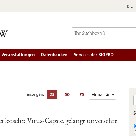
BIO
Veranstaltungen
Datenbanken
Services der BIOPRO
anzeigen:
25
50
75
S
erforscht: Virus-Capsid gelangt unversehrt