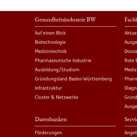
Gesundheitsindustrie BW
Fachb
Auf einen Blick
Aktue
Biotechnologie
Ausge
Medizintechnik
Dossi
Pharmazeutische Industrie
Rote 
Ausbildung/Studium
Mediz
Gründungsland Baden-Württemberg
Pharm
Infrastruktur
Diagn
Cluster & Netzwerke
Grund
Ausge
Datenbanken
Serv
Förderungen
Angeb