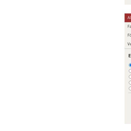
A
F
F
V
E