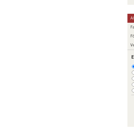
A
F
F
V
E