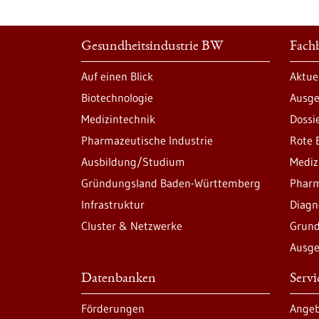
Gesundheitsindustrie BW
Fachb
Auf einen Blick
Aktue
Biotechnologie
Ausge
Medizintechnik
Dossi
Pharmazeutische Industrie
Rote 
Ausbildung/Studium
Mediz
Gründungsland Baden-Württemberg
Pharm
Infrastruktur
Diagn
Cluster & Netzwerke
Grund
Ausge
Datenbanken
Serv
Förderungen
Angeb