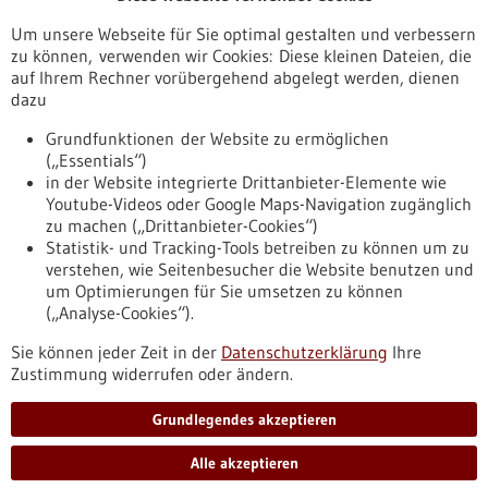
Veranstaltungen
Um unsere Webseite für Sie optimal gestalten und verbessern
Erscheinungsdatum
zu können, verwenden wir Cookies: Diese kleinen Dateien, die
auf Ihrem Rechner vorübergehend abgelegt werden, dienen
dazu
zurücksetzen
Grundfunktionen der Website zu ermöglichen
(„Essentials“)
anzeigen
in der Website integrierte Drittanbieter-Elemente wie
Youtube-Videos oder Google Maps-Navigation zugänglich
zu machen („Drittanbieter-Cookies“)
Statistik- und Tracking-Tools betreiben zu können um zu
verstehen, wie Seitenbesucher die Website benutzen und
Nach oben
um Optimierungen für Sie umsetzen zu können
(„Analyse-Cookies“).
Sie können jeder Zeit in der
Datenschutzerklärung
Ihre
Informiert bleiben
Zustimmung widerrufen oder ändern.
Newsletter abonnieren
Grundlegendes akzeptieren
Alle akzeptieren