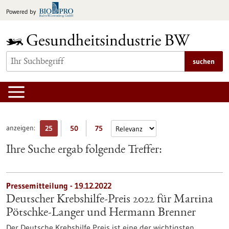
zum
Powered by
Inhalt
springen
suchen
anzeigen:
25
50
75
Ihre Suche ergab folgende Treffer:
Pressemitteilung - 19.12.2022
Deutscher Krebshilfe-Preis 2022 für Martina
Pötschke-Langer und Hermann Brenner
Der Deutsche Krebshilfe Preis ist eine der wichtigsten