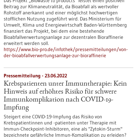
Das Projekt „Biowaste to products“ leistet einen positiven
Beitrag zur Klimaneutralität, da Bioabfall als wertvoller
Rohstoff anerkannt und einer möglichst hochwertigen
stofflichen Nutzung zugeführt wird. Das Ministerium für
Umwelt, Klima und Energiewirtschaft Baden-Württemberg
finanziert das Projekt, bei dem eine bestehende
Bioabfallverwertungsanlage zur dezentralen Bioraffinerie
erweitert werden soll.
https://www.bio-pro.de/infothek/pressemitteilungen/von-
der-bioabfallverwertungsanlage-zur-bioraffinerie
Pressemitteilung - 23.06.2022
Krebspatienten unter Immuntherapie: Kein
Hinweis auf erhöhtes Risiko für schwere
Immunkomplikation nach COVID-19-
Impfung
Steigert eine COVID-19-Impfung das Risiko von
Krebspatientinnen und -patienten unter Therapie mit
Immun-Checkpoint-Inhibitoren, eine als "Zytokin-Sturm"
bezeichnete gefährliche Immun-Komplikation zu erleiden?