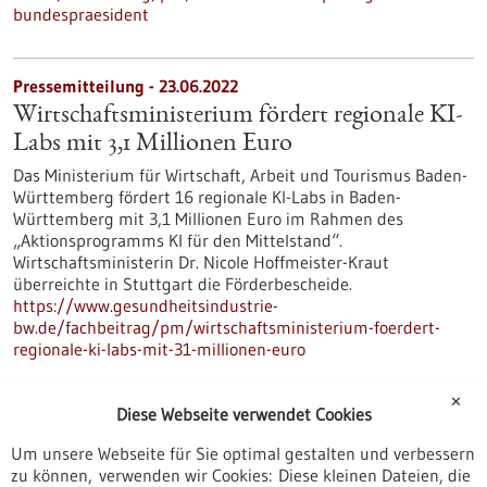
bundespraesident
Pressemitteilung - 23.06.2022
Wirtschaftsministerium fördert regionale KI-
Labs mit 3,1 Millionen Euro
Das Ministerium für Wirtschaft, Arbeit und Tourismus Baden-
Württemberg fördert 16 regionale KI-Labs in Baden-
Württemberg mit 3,1 Millionen Euro im Rahmen des
„Aktionsprogramms KI für den Mittelstand“.
Wirtschaftsministerin Dr. Nicole Hoffmeister-Kraut
überreichte in Stuttgart die Förderbescheide.
https://www.gesundheitsindustrie-
bw.de/fachbeitrag/pm/wirtschaftsministerium-foerdert-
regionale-ki-labs-mit-31-millionen-euro
✕
Diese Webseite verwendet Cookies
Pressemitteilung - 23.06.2022
Den Technologietransfer beschleunigen:
Um unsere Webseite für Sie optimal gestalten und verbessern
zu können, verwenden wir Cookies: Diese kleinen Dateien, die
BioRN unterstützt weitere Leuchttürme, die