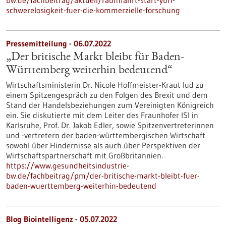
bw.de/fachbeitrag/aktuell/raumfahrt-start-yuri-
schwerelosigkeit-fuer-die-kommerzielle-forschung
Pressemitteilung - 06.07.2022
„Der britische Markt bleibt für Baden-
Württemberg weiterhin bedeutend“
Wirtschaftsministerin Dr. Nicole Hoffmeister-Kraut lud zu
einem Spitzengespräch zu den Folgen des Brexit und dem
Stand der Handelsbeziehungen zum Vereinigten Königreich
ein. Sie diskutierte mit dem Leiter des Fraunhofer ISI in
Karlsruhe, Prof. Dr. Jakob Edler, sowie Spitzenvertreterinnen
und -vertretern der baden-württembergischen Wirtschaft
sowohl über Hindernisse als auch über Perspektiven der
Wirtschaftspartnerschaft mit Großbritannien.
https://www.gesundheitsindustrie-
bw.de/fachbeitrag/pm/der-britische-markt-bleibt-fuer-
baden-wuerttemberg-weiterhin-bedeutend
Blog Biointelligenz - 05.07.2022