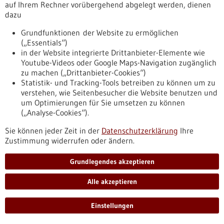
auf Ihrem Rechner vorübergehend abgelegt werden, dienen
den Transfer früher Life-Science-Projekte in
dazu
die Anwendung ermöglichen
Grundfunktionen der Website zu ermöglichen
Mit dem neu aufgelegten CARMA FUND haben die Initiatoren
(„Essentials“)
Ascenion und Goethe-Universität mit ihrem
in der Website integrierte Drittanbieter-Elemente wie
Transferunternehmen Innovectis GmbH, und dem European
Youtube-Videos oder Google Maps-Navigation zugänglich
Investment Fund (EIF), Evotec und anderen Investoren ein
zu machen („Drittanbieter-Cookies“)
neues Instrument geschaffen, das den Transfer früher Life
Statistik- und Tracking-Tools betreiben zu können um zu
Science-Projekte in die Anwendung möglich macht.
verstehen, wie Seitenbesucher die Website benutzen und
https://www.gesundheitsindustrie-
um Optimierungen für Sie umsetzen zu können
bw.de/fachbeitrag/pm/den-technologietransfer-
(„Analyse-Cookies“).
beschleunigen-biorn-unterstuetzt-weitere-leuchttuerme
Sie können jeder Zeit in der
Datenschutzerklärung
Ihre
Zustimmung widerrufen oder ändern.
Pressemitteilung - 22.06.2022
Grundlegendes akzeptieren
Neue Erkenntnisse zur Thrombose nach
Corona-Impfung
Alle akzeptieren
Ein Team aus Forschenden um Prof. Dr. Tamam Bakchoul vom
IKET am Universitätsklinikum Tübingen untersucht die
Einstellungen
Eignung von Antikoagulantien bei Patientinnen und
Patienten, die nach der Impfung gegen SARS-CoV-2 eine