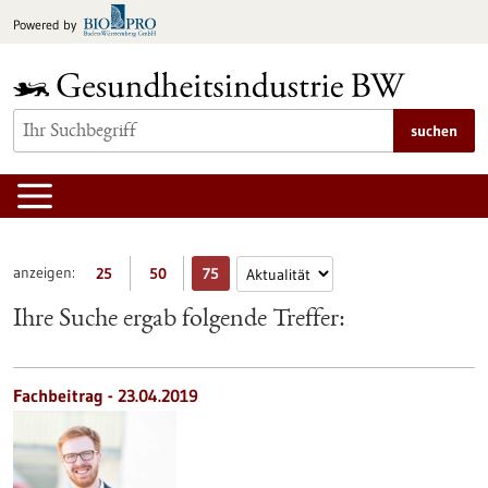
zum
Powered by
Inhalt
springen
suchen
anzeigen:
25
50
75
Ihre Suche ergab folgende Treffer:
Fachbeitrag - 23.04.2019