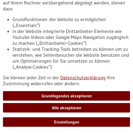
Sitemap
auf Ihrem Rechner vorübergehend abgelegt werden, dienen
dazu
https://www.forum-gesundheitsstandort-bw.de/sitemap
Grundfunktionen der Website zu ermöglichen
(„Essentials“)
Übersicht
in der Website integrierte Drittanbieter-Elemente wie
Youtube-Videos oder Google Maps-Navigation zugänglich
Datenschutzerklärung
zu machen („Drittanbieter-Cookies“)
https://www.digitale-gesundheit-
Statistik- und Tracking-Tools betreiben zu können um zu
bw.de/datenschutzerklaerung
verstehen, wie Seitenbesucher die Website benutzen und
um Optimierungen für Sie umsetzen zu können
(„Analyse-Cookies“).
Übersicht
Sie können jeder Zeit in der
Datenschutzerklärung
Ihre
Datenschutzerklärung
Zustimmung widerrufen oder ändern.
https://www.forum-gesundheitsstandort-
bw.de/datenschutzerklaerung
Grundlegendes akzeptieren
Alle akzeptieren
Übersicht
Impressum
Einstellungen
https://www.digitale-gesundheit-bw.de/impressum