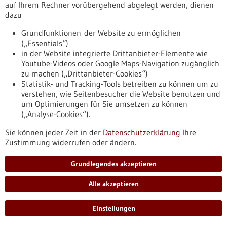
Online,
Informationsveranstaltung
auf Ihrem Rechner vorübergehend abgelegt werden, dienen
dazu
https://www.bio-pro.de/veranstaltungen/lunch-learn-
market-access-and-opportunities-medtech-companies-
Grundfunktionen der Website zu ermöglichen
united-kingdom-and-germany
(„Essentials“)
in der Website integrierte Drittanbieter-Elemente wie
Youtube-Videos oder Google Maps-Navigation zugänglich
Veranstaltung -
14.12.2022
-
15.12.2022
zu machen („Drittanbieter-Cookies“)
Statistik- und Tracking-Tools betreiben zu können um zu
verstehen, wie Seitenbesucher die Website benutzen und
um Optimierungen für Sie umsetzen zu können
(„Analyse-Cookies“).
Sie können jeder Zeit in der
Meet & Match Cell and Gene Therapy
Datenschutzerklärung
Ihre
Zustimmung widerrufen oder ändern.
Online,
Meet & Match
https://www.bio-pro.de/veranstaltungen/vergangene-
Grundlegendes akzeptieren
veranstaltungen/meet-match-cell-and-gene-therapy
Alle akzeptieren
Roadmap Gesundheitsdatennutzung
Einstellungen
Zuordnung zu den UAGs der AG2