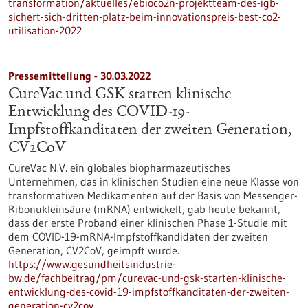
transformation/aktuelles/ebioco2n-projektteam-des-igb-
sichert-sich-dritten-platz-beim-innovationspreis-best-co2-
utilisation-2022
Pressemitteilung - 30.03.2022
CureVac und GSK starten klinische
Entwicklung des COVID-19-
Impfstoffkanditaten der zweiten Generation,
CV2CoV
CureVac N.V. ein globales biopharmazeutisches
Unternehmen, das in klinischen Studien eine neue Klasse von
transformativen Medikamenten auf der Basis von Messenger-
Ribonukleinsäure (mRNA) entwickelt, gab heute bekannt,
dass der erste Proband einer klinischen Phase 1-Studie mit
dem COVID-19-mRNA-Impfstoffkandidaten der zweiten
Generation, CV2CoV, geimpft wurde.
https://www.gesundheitsindustrie-
bw.de/fachbeitrag/pm/curevac-und-gsk-starten-klinische-
entwicklung-des-covid-19-impfstoffkanditaten-der-zweiten-
generation-cv2cov