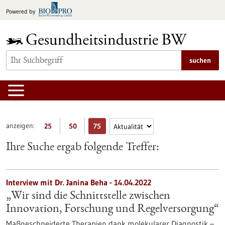
zum
Powered by
Inhalt
springen
suchen
anzeigen:
25
50
75
Ihre Suche ergab folgende Treffer:
Interview mit Dr. Janina Beha - 14.04.2022
„Wir sind die Schnittstelle zwischen
Innovation, Forschung und Regelversorgung“
Maßgeschneiderte Therapien dank molekularer Diagnostik –