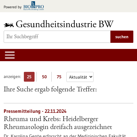
zum
Powered by
Inhalt
springen
suchen
anzeigen:
25
50
75
Ihre Suche ergab folgende Treffer:
Pressemitteilung - 22.11.2024
Rheuma und Krebs: Heidelberger
Rheumatologin dreifach ausgezeichnet
Dr. Karolina Gente erforscht an der Medizinischen Fakultät