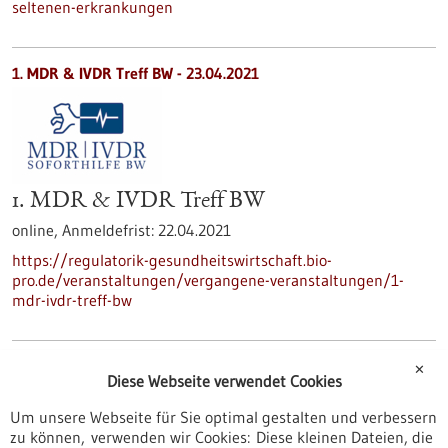
seltenen-erkrankungen
1. MDR & IVDR Treff BW -
23.04.2021
1. MDR & IVDR Treff BW
online,
Anmeldefrist:
22.04.2021
https://regulatorik-gesundheitswirtschaft.bio-
pro.de/veranstaltungen/vergangene-veranstaltungen/1-
mdr-ivdr-treff-bw
Übersicht
✕
Diese Webseite verwendet Cookies
MDR & IVDR Treff BW
Um unsere Webseite für Sie optimal gestalten und verbessern
https://regulatorik-gesundheitswirtschaft.bio-
zu können, verwenden wir Cookies: Diese kleinen Dateien, die
pro.de/veranstaltungen/mdr-ivdr-treff