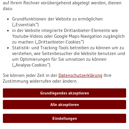
auf Ihrem Rechner vorübergehend abgelegt werden, dienen
dazu
Pressemitteilung - 24.03.2021
Grundfunktionen der Website zu ermöglichen
(„Essentials“)
Impfung gegen mutiertes Protein erstmals bei
in der Website integrierte Drittanbieter-Elemente wie
Hirntumor-Patienten geprüft
Youtube-Videos oder Google Maps-Navigation zugänglich
Tumorimpfungen können den Körper im Kampf gegen Krebs
zu machen („Drittanbieter-Cookies“)
unterstützen. Mutationen im Tumorerbgut führen häufig zu
Statistik- und Tracking-Tools betreiben zu können um zu
krebstypisch veränderten Proteinen. Ein Impfstoff kann das
verstehen, wie Seitenbesucher die Website benutzen und
Immunsystem der Patienten auf solche mutierten Proteine
um Optimierungen für Sie umsetzen zu können
aufmerksam machen. Mediziner und Krebsforscher aus
(„Analyse-Cookies“).
Heidelberg und Mannheim haben nun erstmals einen
Sie können jeder Zeit in der
Datenschutzerklärung
Ihre
mutationsspezifischen Impfstoff gegen bösartige
Zustimmung widerrufen oder ändern.
Hirntumoren in einer klinischen Studie geprüft.
https://www.gesundheitsindustrie-
bw.de/fachbeitrag/pm/impfung-gegen-mutiertes-protein-
Grundlegendes akzeptieren
erstmals-bei-hirntumor-patienten-geprueft
Alle akzeptieren
Pressemitteilung - 24.03.2021
Einstellungen
Leberkrebs: Bei welchen Patienten wirkt die