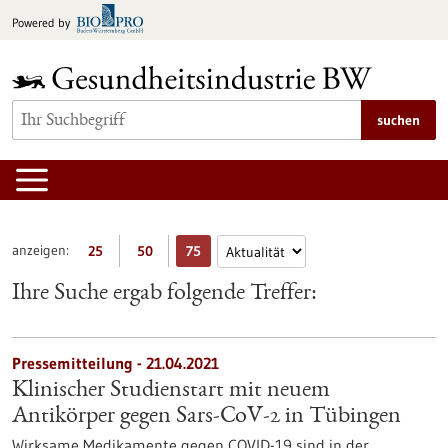
zum
Powered by
Inhalt
springen
suchen
anzeigen:
25
50
75
Ihre Suche ergab folgende Treffer:
Pressemitteilung - 21.04.2021
Klinischer Studienstart mit neuem
Antikörper gegen Sars-CoV-2 in Tübingen
Wirksame Medikamente gegen COVID-19 sind in der