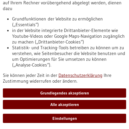
„Ethanol ist in der medizinischen Versorgung unverzichtbar“,
auf Ihrem Rechner vorübergehend abgelegt werden, dienen
erklärt Dr. Ziegenberg vom BVMed. „Deshalb ist es richtig,
dazu
dass die Expert:innen eine sorgfältige Abwägung
vornehmen.“
Grundfunktionen der Website zu ermöglichen
https://regulatorik-gesundheitswirtschaft.bio-
(„Essentials“)
pro.de/infothek/pressemitteilungen/ethanol-entscheidung-
in der Website integrierte Drittanbieter-Elemente wie
der-eu-vertagt-bvmed-ethanol-ist-der-medizin-unverzichtbar
Youtube-Videos oder Google Maps-Navigation zugänglich
zu machen („Drittanbieter-Cookies“)
Statistik- und Tracking-Tools betreiben zu können um zu
verstehen, wie Seitenbesucher die Website benutzen und
Pressemitteilung - 02.12.2025
um Optimierungen für Sie umsetzen zu können
Ethanol-Entscheidung der EU vertagt /
(„Analyse-Cookies“).
BVMed: „Ethanol ist in der Medizin
Sie können jeder Zeit in der
Datenschutzerklärung
Ihre
unverzichtbar"
Zustimmung widerrufen oder ändern.
Der wissenschaftliche Ausschuss der EU für Biozidprodukte
(BPC) hat in seiner Sitzung Nov. 2025 die massiven
Grundlegendes akzeptieren
Konsequenzen einer Ethanol-Einstufung berücksichtigt und
die Entscheidung auf das kommende Jahr verschoben.
Alle akzeptieren
„Ethanol ist in der medizinischen Versorgung unverzichtbar“,
erklärt Dr. Ziegenberg vom BVMed. „Deshalb ist es richtig,
Einstellungen
dass die Expert:innen eine sorgfältige Abwägung
vornehmen.“