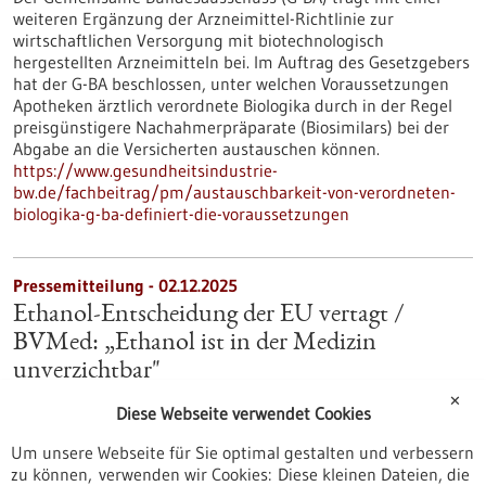
weiteren Ergänzung der Arzneimittel-Richtlinie zur
wirtschaftlichen Versorgung mit biotechnologisch
hergestellten Arzneimitteln bei. Im Auftrag des Gesetzgebers
hat der G-BA beschlossen, unter welchen Voraussetzungen
Apotheken ärztlich verordnete Biologika durch in der Regel
preisgünstigere Nachahmerpräparate (Biosimilars) bei der
Abgabe an die Versicherten austauschen können.
https://www.gesundheitsindustrie-
bw.de/fachbeitrag/pm/austauschbarkeit-von-verordneten-
biologika-g-ba-definiert-die-voraussetzungen
Pressemitteilung - 02.12.2025
Ethanol-Entscheidung der EU vertagt /
BVMed: „Ethanol ist in der Medizin
unverzichtbar"
Der wissenschaftliche Ausschuss der EU für Biozidprodukte
✕
Diese Webseite verwendet Cookies
(BPC) hat in seiner Sitzung Nov. 2025 die massiven
Konsequenzen einer Ethanol-Einstufung berücksichtigt und
Um unsere Webseite für Sie optimal gestalten und verbessern
die Entscheidung auf das kommende Jahr verschoben.
zu können, verwenden wir Cookies: Diese kleinen Dateien, die